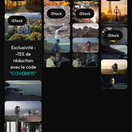
iStock
iStock
iStock
iStock
Exclusivité :
Voir plus
-15% de
réduction
avec le code
"COVERR15"