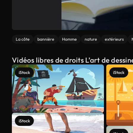
La côte
bannière
Homme
nature
extérieurs
Vidéos libres de droits L’art de dess
iStock
iStock
iStock