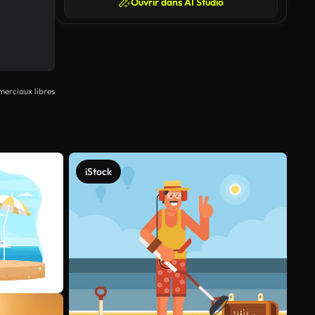
Ouvrir dans AI Studio
erciaux libres
iStock