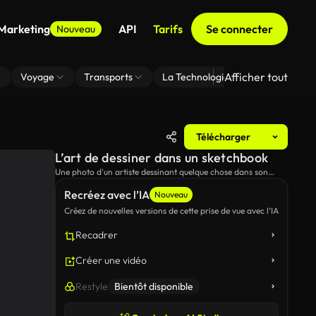
 Marketing
API
Tarifs
Se connecter
Nouveau
Afficher tout
Voyage
Transports
La Technologie
Zoom En Arri
Télécharger
L’art de dessiner dans un sketchbook
Une photo d'un artiste dessinant quelque chose dans son
dessin.
Recréez avec l’IA
Nouveau
Créez de nouvelles versions de cette prise de vue avec l’IA
Recadrer
Créer une vidéo
Restyle
Bientôt disponible