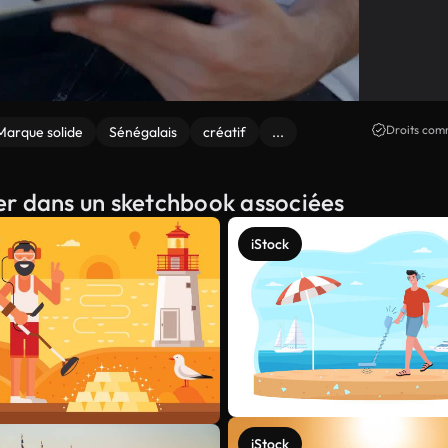
Droits comm
Marque solide
Sénégalais
créatif
...
iner dans un sketchbook associées
iStock
iStock