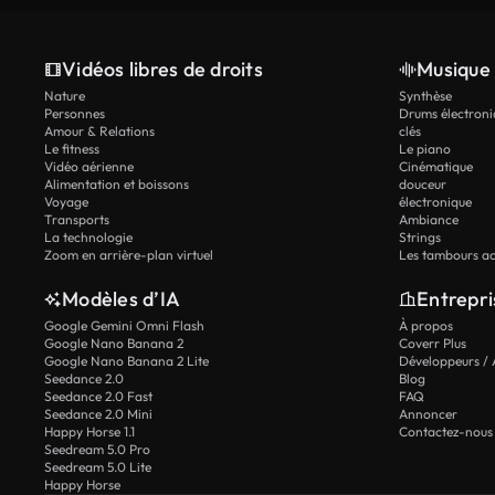
Vidéos libres de droits
Musique 
Nature
Synthèse
Personnes
Drums électroni
Amour & Relations
clés
Le fitness
Le piano
Vidéo aérienne
Cinématique
Alimentation et boissons
douceur
Voyage
électronique
Transports
Ambiance
La technologie
Strings
Zoom en arrière-plan virtuel
Les tambours ac
Modèles d’IA
Entrepri
Google Gemini Omni Flash
À propos
Google Nano Banana 2
Coverr Plus
Google Nano Banana 2 Lite
Développeurs / 
Seedance 2.0
Blog
Seedance 2.0 Fast
FAQ
Seedance 2.0 Mini
Annoncer
Happy Horse 1.1
Contactez-nous
Seedream 5.0 Pro
Seedream 5.0 Lite
Happy Horse