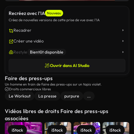
Recréez avec l’IA
Nouveau
Créez de nouvelles versions de cette prise de vue avec l’IA
Recadrer
Créer une vidéo
Restyle
Bientôt disponible
Ouvrir dans AI Studio
Faire des press-ups
Un homme en train de faire des press-ups sur un tapis violet.
Droits commerciaux libres
Le Workout
La presse
purpure
...
Vidéos libres de droits Faire des press-ups
associées
iStock
iStock
iStock
iStock