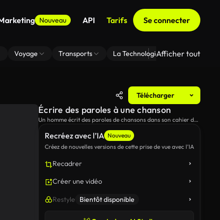
 Marketing
API
Tarifs
Se connecter
Nouveau
Afficher tout
Voyage
Transports
La Technologie
Zoom En Arri
Télécharger
Écrire des paroles à une chanson
Un homme écrit des paroles de chansons dans son cahier de
notes puis joue de la guitare.
Recréez avec l’IA
Nouveau
Créez de nouvelles versions de cette prise de vue avec l’IA
Recadrer
Créer une vidéo
Restyle
Bientôt disponible