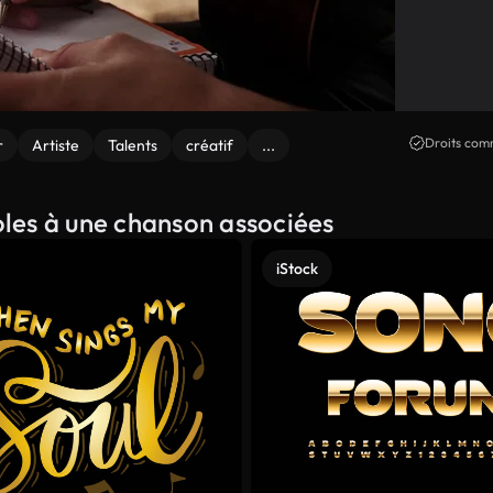
Droits comm
r
Artiste
Talents
créatif
...
roles à une chanson associées
iStock