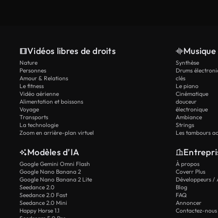
Vidéos libres de droits
Musique 
Nature
Synthèse
Personnes
Drums électroni
Amour & Relations
clés
Le fitness
Le piano
Vidéo aérienne
Cinématique
Alimentation et boissons
douceur
Voyage
électronique
Transports
Ambiance
La technologie
Strings
Zoom en arrière-plan virtuel
Les tambours ac
Modèles d’IA
Entrepri
Google Gemini Omni Flash
À propos
Google Nano Banana 2
Coverr Plus
Google Nano Banana 2 Lite
Développeurs / 
Seedance 2.0
Blog
Seedance 2.0 Fast
FAQ
Seedance 2.0 Mini
Annoncer
Happy Horse 1.1
Contactez-nous