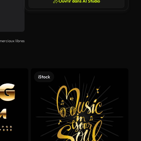
Ouvrir dans AI Studio
erciaux libres
iStock