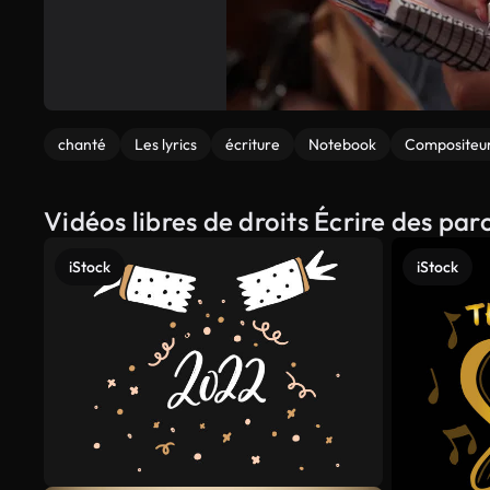
chanté
Les lyrics
écriture
Notebook
Compositeu
Vidéos libres de droits Écrire des pa
iStock
iStock