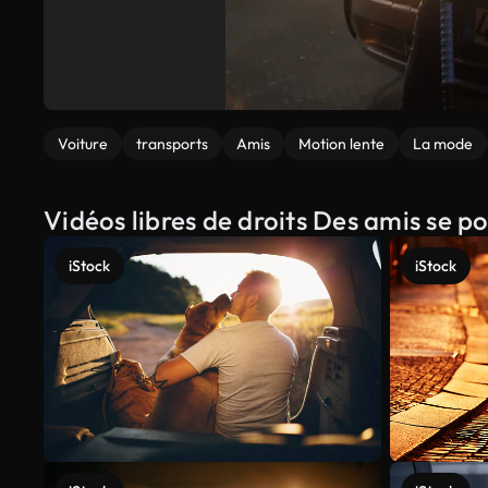
Voiture
transports
Amis
Motion lente
La mode
Vidéos libres de droits Des amis se po
iStock
iStock