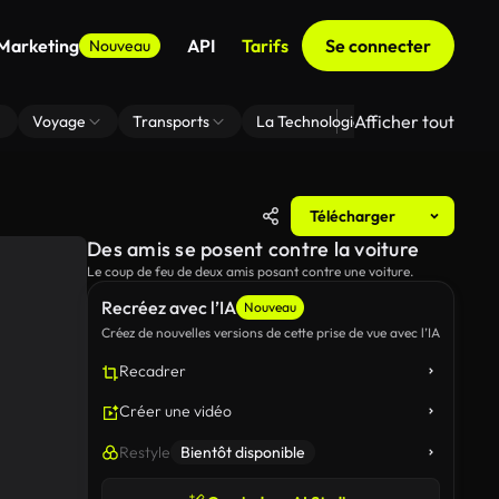
 Marketing
API
Tarifs
Se connecter
Nouveau
Afficher tout
Voyage
Transports
La Technologie
Zoom En Arri
Télécharger
Des amis se posent contre la voiture
Le coup de feu de deux amis posant contre une voiture.
Recréez avec l’IA
Nouveau
Créez de nouvelles versions de cette prise de vue avec l’IA
Recadrer
Créer une vidéo
Restyle
Bientôt disponible