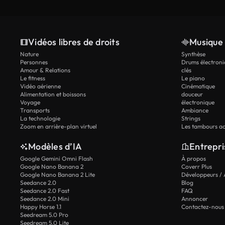
Vidéos libres de droits
Musique 
Nature
Synthèse
Personnes
Drums électroni
Amour & Relations
clés
Le fitness
Le piano
Vidéo aérienne
Cinématique
Alimentation et boissons
douceur
Voyage
électronique
Transports
Ambiance
La technologie
Strings
Zoom en arrière-plan virtuel
Les tambours ac
Modèles d’IA
Entrepri
Google Gemini Omni Flash
À propos
Google Nano Banana 2
Coverr Plus
Google Nano Banana 2 Lite
Développeurs / 
Seedance 2.0
Blog
Seedance 2.0 Fast
FAQ
Seedance 2.0 Mini
Annoncer
Happy Horse 1.1
Contactez-nous
Seedream 5.0 Pro
Seedream 5.0 Lite