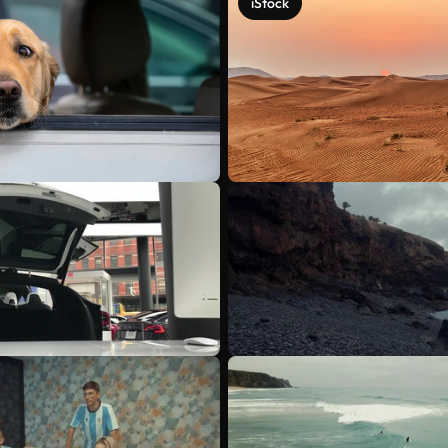
iStock