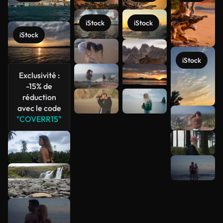
iStock
iStock
iStock
iStock
Exclusivité :
-15% de
réduction
avec le code
"COVERR15"
Voir plus