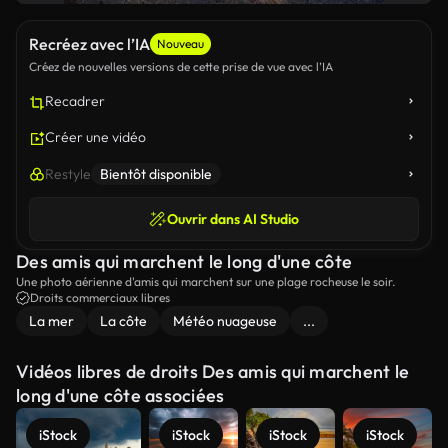
Recréez avec l’IA
Nouveau
Créez de nouvelles versions de cette prise de vue avec l’IA
Recadrer
Créer une vidéo
Restyle
Bientôt disponible
Ouvrir dans AI Studio
Des amis qui marchent le long d'une côte
Une photo aérienne d'amis qui marchent sur une plage rocheuse le soir.
Droits commerciaux libres
La mer
La côte
Météo nuageuse
...
Vidéos libres de droits Des amis qui marchent le
long d'une côte associées
iStock
iStock
iStock
iStock