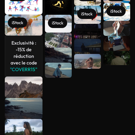
iStock
iStock
iStock
iStock
Voir plus
Exclusivité :
-15% de
réduction
avec le code
"COVERR15"