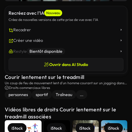
Recréez avec l’IA
Nouveau
Créez de nouvelles versions de cette prise de vue avec l’IA
Recadrer
Créer une vidéo
Restyle
Bientôt disponible
Ouvrir dans AI Studio
Courir lentement sur le treadmill
Un coup de feu de mouvement lent d'un homme courant sur un jogging dans
le gymnase.
Droits commerciaux libres
personnes
sportif
Traîneau
...
Vidéos libres de droits Courir lentement sur le
treadmill associées
iStock
iStock
iStock
iStock