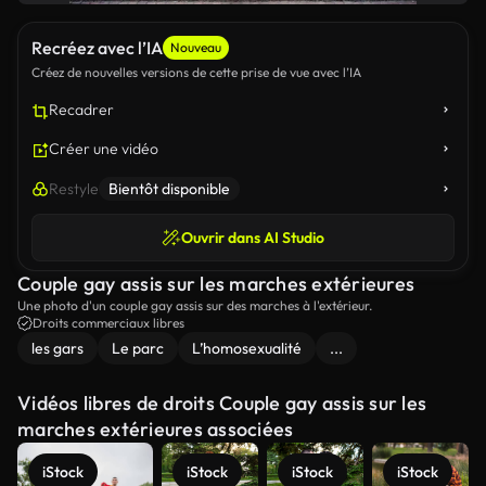
Recréez avec l’IA
Nouveau
Créez de nouvelles versions de cette prise de vue avec l’IA
Recadrer
Créer une vidéo
Restyle
Bientôt disponible
Ouvrir dans AI Studio
Couple gay assis sur les marches extérieures
Une photo d'un couple gay assis sur des marches à l'extérieur.
Droits commerciaux libres
les gars
Le parc
L’homosexualité
...
Vidéos libres de droits Couple gay assis sur les
marches extérieures associées
iStock
iStock
iStock
iStock