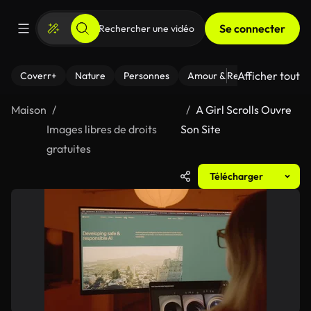
Se connecter
Afficher tout
Coverr+
Nature
Personnes
Amour & Relations
Le Fi
Maison
A Girl Scrolls Ouvre
Images libres de droits
Son Site
gratuites
Télécharger