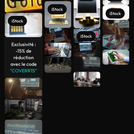
iStock
iStock
iStock
Voir plus
iStock
Exclusivité :
-15% de
réduction
avec le code
"COVERR15"