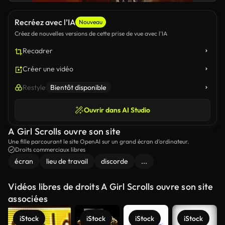
Recréez avec l’IA
Nouveau
Créez de nouvelles versions de cette prise de vue avec l’IA
Recadrer
Créer une vidéo
Restyle
Bientôt disponible
Ouvrir dans AI Studio
A Girl Scrolls ouvre son site
Une fille parcourant le site OpenAI sur un grand écran d’ordinateur.
Droits commerciaux libres
écran
lieu de travail
discorde
...
Vidéos libres de droits A Girl Scrolls ouvre son site
associées
iStock
iStock
iStock
iStock