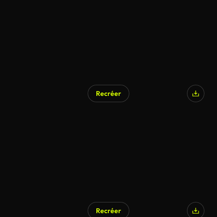
Recréer
Recréer