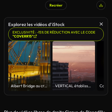
Recréer
Généré par l’IA
Explorez les vidéos d’iStock
EXCLUSIVITÉ : -15% DE RÉDUCTION AVEC LE CODE
"COVERR15"
Albert Bridge au crépuscule-south river park
VERTICAL établissant une vue aérienne passant par les pâtés de maisons résidentiels de Croydon avec un paysage urbain doré brumeux