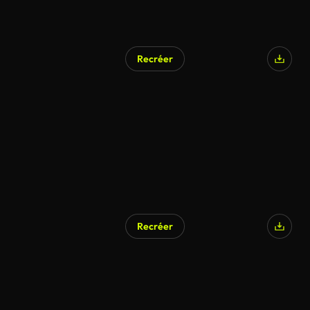
Recréer
Recréer