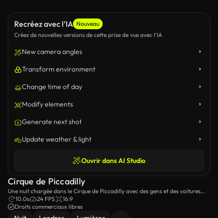
Recréez avec l’IA
Nouveau
Créez de nouvelles versions de cette prise de vue avec l’IA
New camera angles
Transform environment
Change time of day
Modify elements
Generate next shot
Update weather & light
Ouvrir dans AI Studio
Cirque de Piccadilly
Une nuit chargée dans le Cirque de Piccadilly avec des gens et des voitures
remplissant la rue.
10.0s
24 FPS
16:9
Droits commerciaux libres