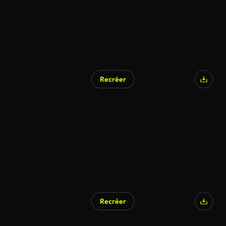
Recréer
Recréer