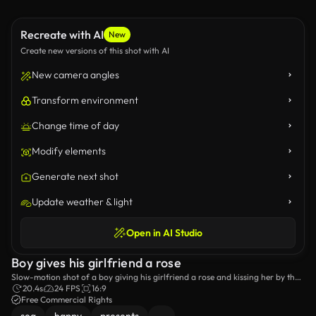
Recreate with AI
New
Create new versions of this shot with AI
New camera angles
Transform environment
Change time of day
Modify elements
Generate next shot
Update weather & light
Open in AI Studio
Boy gives his girlfriend a rose
Slow-motion shot of a boy giving his girlfriend a rose and kissing her by the
sea.
20.4s
24 FPS
16:9
Free Commercial Rights