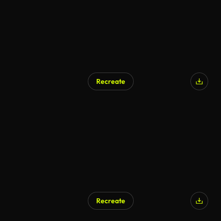
Recreate
AI Generated
Recreate