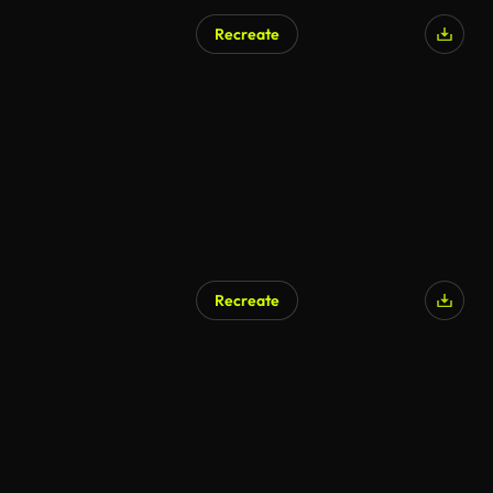
Recreate
Recreate
AI Generated