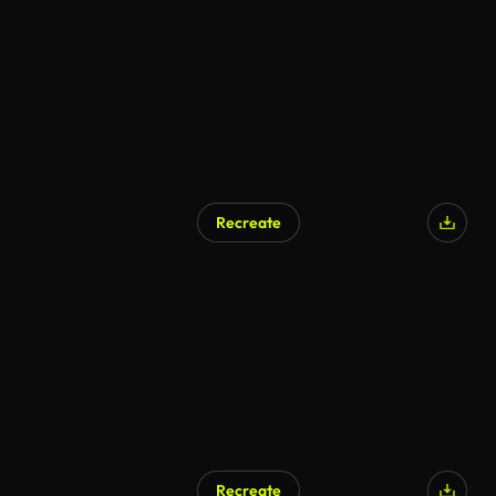
Recreate
AI Generated
Recreate