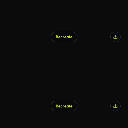
Recreate
AI Generated
Recreate