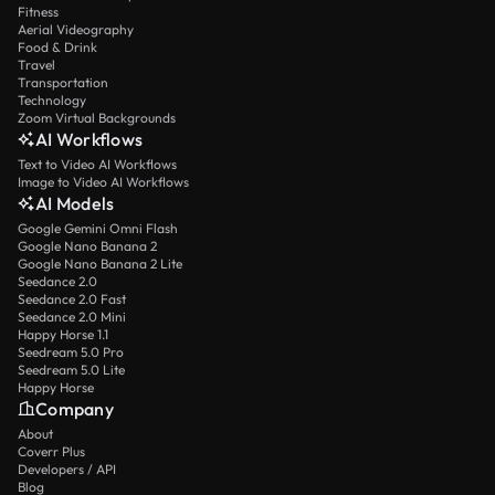
Fitness
Aerial Videography
Food & Drink
Travel
Transportation
Technology
Zoom Virtual Backgrounds
AI Workflows
Text to Video AI Workflows
Image to Video AI Workflows
AI Models
Google Gemini Omni Flash
Google Nano Banana 2
Google Nano Banana 2 Lite
Seedance 2.0
Seedance 2.0 Fast
Seedance 2.0 Mini
Happy Horse 1.1
Seedream 5.0 Pro
Seedream 5.0 Lite
Happy Horse
Company
About
Coverr Plus
Developers / API
Blog