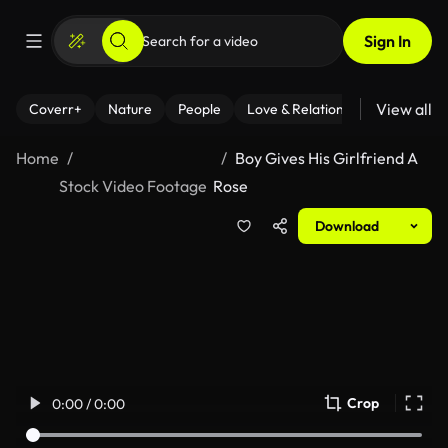
Sign In
View all
Coverr+
Nature
People
Love & Relationships
Fitness
Home
Boy Gives His Girlfriend A
Stock Video Footage
Rose
Download
Crop
0:00 / 0:00