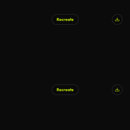
Recreate
AI Generated
Recreate