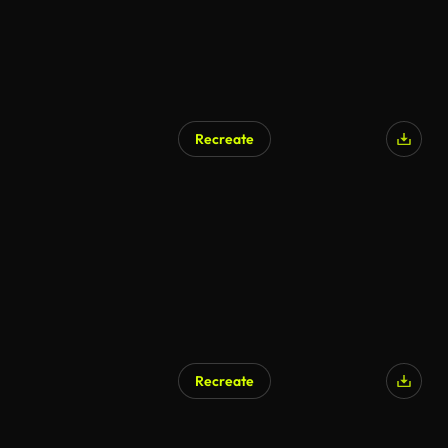
Recreate
AI Generated
Recreate