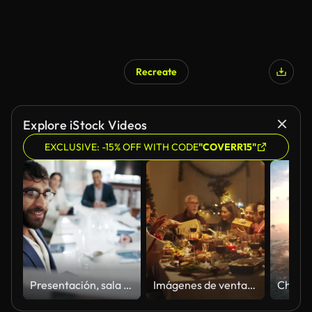
Recreate
Explore iStock Videos
EXCLUSIVE: -15% OFF WITH CODE
"COVERR15"
Presentación, sala de juntas y hombre con sonrisa, hablando e inteligencia artificial para analizar, riesgo financiero y científico de datos. Ponente, pitching e ideas de tareas automáticas, mejora y proceso de detección de fraude
Imágenes de ventanas de casas nevadas: familia diversa intercambiando regalos de Navidad para celebrar la Navidad. Hermosos parientes viejos y jóvenes emocionados de recibir regalos. Cena navideña juntos en casa