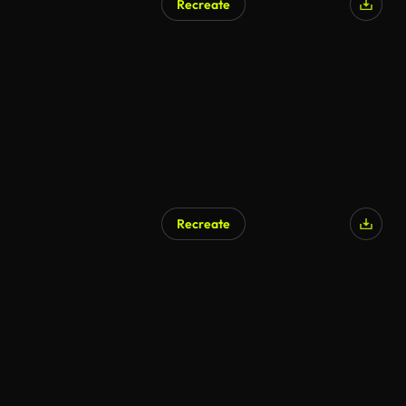
Recreate
Recreate
AI Generated