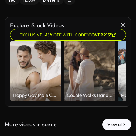
sea
happy
presents
...
Explore iStock Videos
EXCLUSIVE: -15% OFF WITH CODE
"COVERR15"
Happy Gay Male Couple Enjoying a Relaxing Day Together at the Beach
Couple Walks Hand In Hand After Meeting On Rocky Shore, Cinematic
More videos in scene
View all