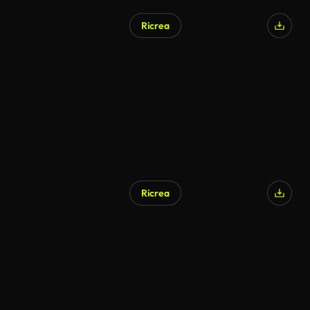
Ricrea
Ricrea