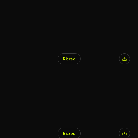
Ricrea
Ricrea