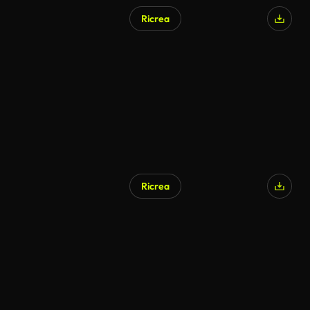
Ricrea
Ricrea