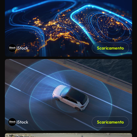
iStock
Scaricamento
iStock
Scaricamento