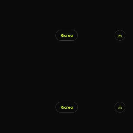
Ricrea
Ricrea