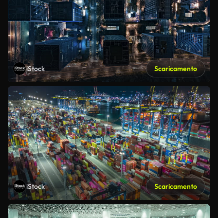
iStock
Scaricamento
iStock
Scaricamento