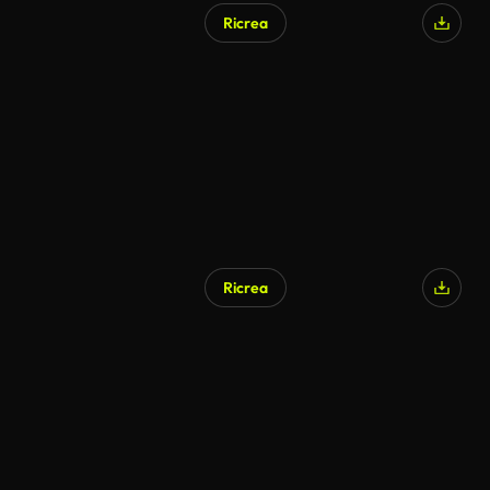
Ricrea
Ricrea