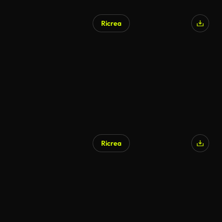
Ricrea
Ricrea