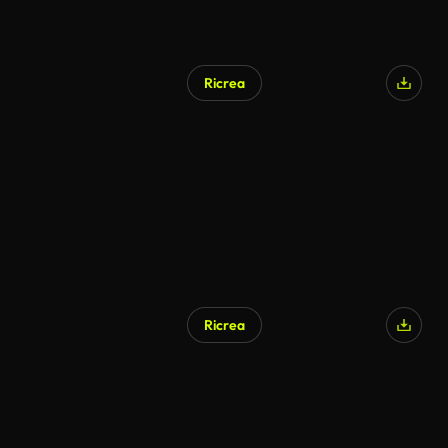
Ricrea
Ricrea