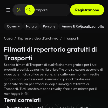
Registrazione
Visualizza tutto
Coverr+
Natura
Persone
Amore E Relazioni
Il Fitnes
Casa
Riprese video d’archivio
Trasporti
Filmati di repertorio gratuiti di
Trasporti
Scarica filmati di Trasporti di qualità cinematografica per i tuoi
progetti creativi. La nostra libreria offre una selezione accurata di
video autentici girati da persone, che catturano momenti reali e
composizioni professionali, insieme a clip stock fantasiose
generate dall'IA per sfondi in loop e immagini stilizzate di
Trasporti. Tutti i contenuti sono royalty-free e ottimizzati per il
montaggio in 4K.
Temi correlati
transportation
road
car
road trip
plane