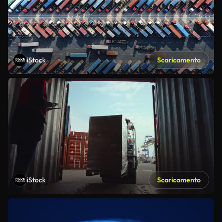
iStock
Scaricamento
iStock
Scaricamento