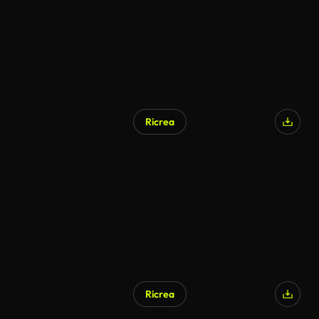
Ricrea
Ricrea