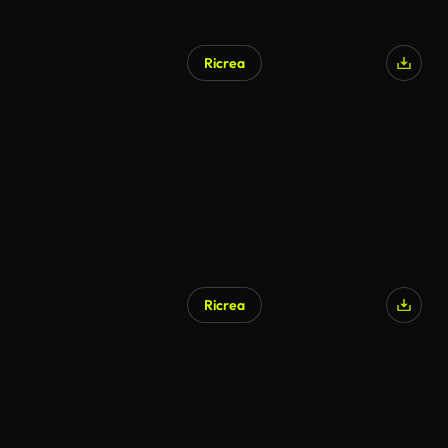
Ricrea
Ricrea