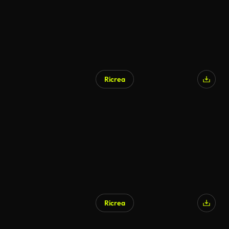
Ricrea
Ricrea