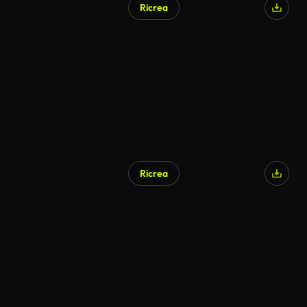
Ricrea
Ricrea