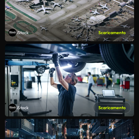
iStock
Scaricamento
iStock
Scaricamento