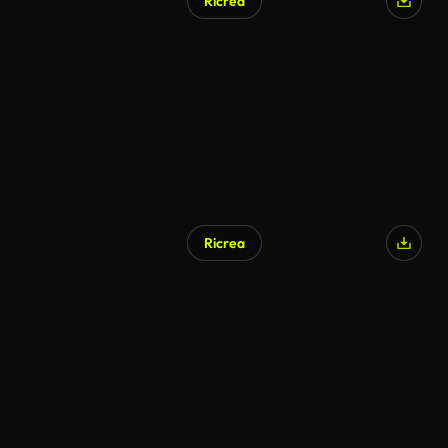
Ricrea
Ricrea