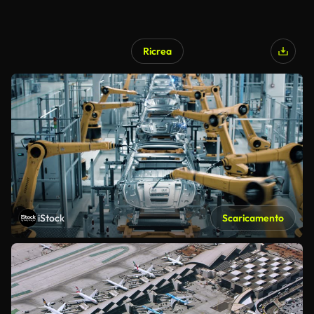
Ricrea
iStock
Scaricamento