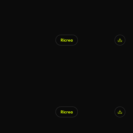
Ricrea
Ricrea