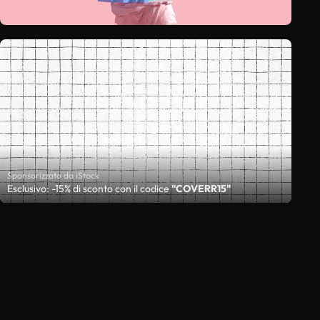
Sponsorizzato da iStock
Esclusivo: -15% di sconto con il codice
"COVERR15"