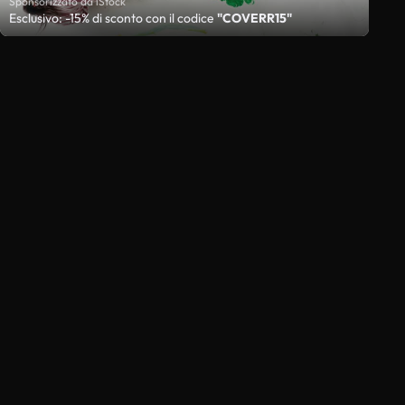
Sponsorizzato da iStock
Esclusivo: -15% di sconto con il codice
"COVERR15"