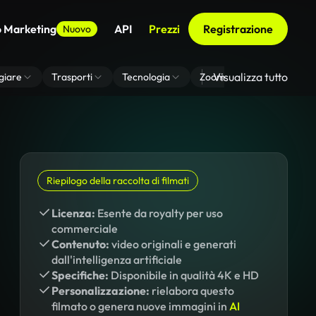
o Marketing
API
Prezzi
Registrazione
Nuovo
Visualizza tutto
giare
Trasporti
Tecnologia
Zoom Di Sfondo Virtuale
Riepilogo della raccolta di filmati
Licenza:
Esente da royalty per uso
commerciale
Contenuto:
video originali e generati
dall'intelligenza artificiale
Specifiche:
Disponibile in qualità 4K e HD
Personalizzazione:
rielabora questo
filmato o genera nuove immagini in
AI