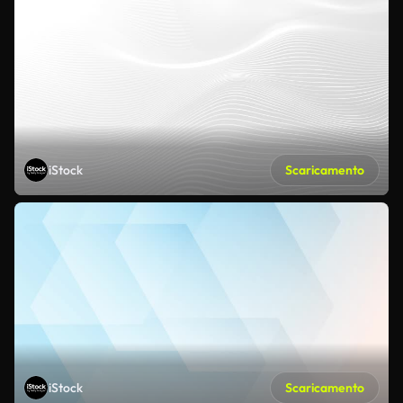
iStock
Scaricamento
iStock
Scaricamento