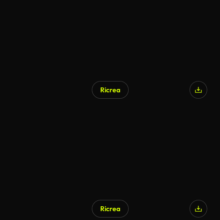
Ricrea
Ricrea