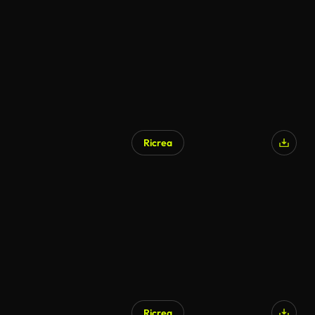
Ricrea
Ricrea