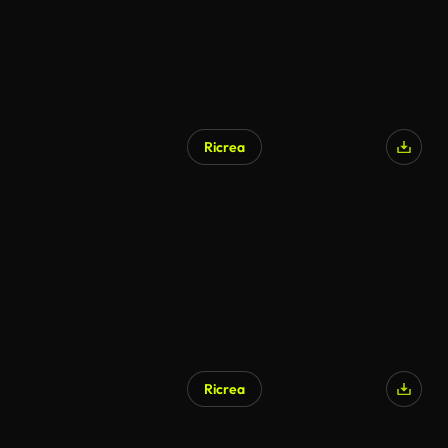
Ricrea
Ricrea