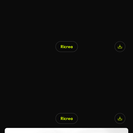
Ricrea
Ricrea