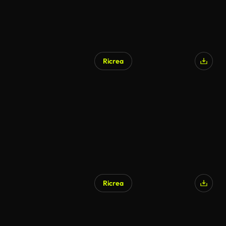
Ricrea
Ricrea