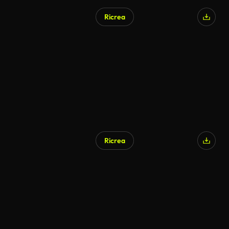
Ricrea
Ricrea