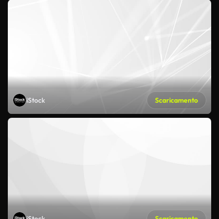
iStock
Scaricamento
iStock
Scaricamento