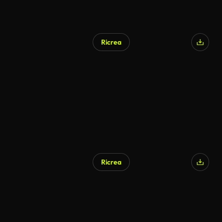
Ricrea
Ricrea