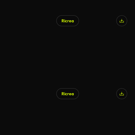
Ricrea
Ricrea