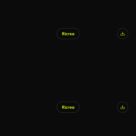
Ricrea
Ricrea