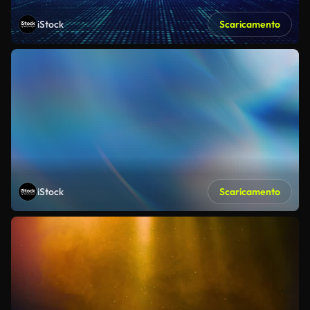
iStock
Scaricamento
iStock
Scaricamento