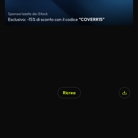
Sponsorizzato da iStock
Esclusivo: -15% di sconto con il codice
"COVERR15"
Ricrea