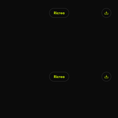
Ricrea
Ricrea