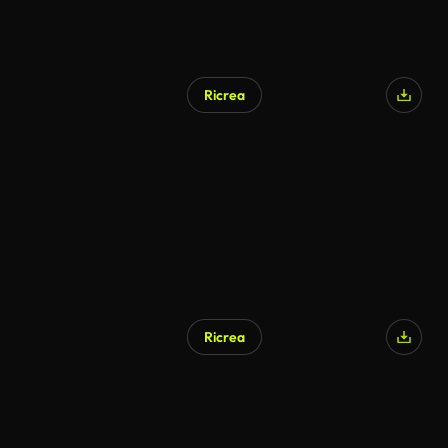
Ricrea
Ricrea