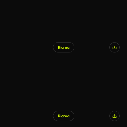
Ricrea
Ricrea