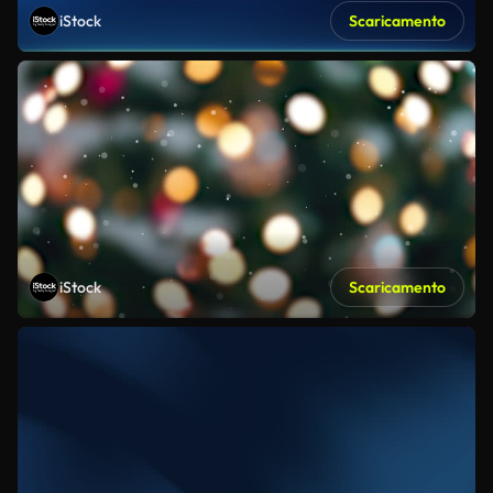
iStock
Scaricamento
iStock
Scaricamento