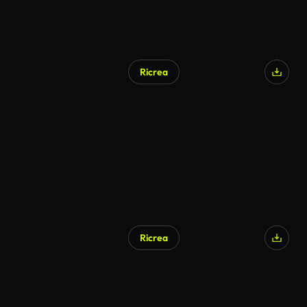
Ricrea
Ricrea