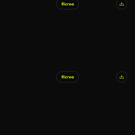
Ricrea
Ricrea