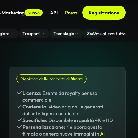
o Marketing
API
Prezzi
Registrazione
Nuovo
Visualizza tutto
giare
Trasporti
Tecnologia
Zoom Di Sfondo Virtuale
Riepilogo della raccolta di filmati
Licenza:
Esente da royalty per uso
commerciale
Contenuto:
video originali e generati
dall'intelligenza artificiale
Specifiche:
Disponibile in qualità 4K e HD
Personalizzazione:
rielabora questo
filmato o genera nuove immagini in
AI