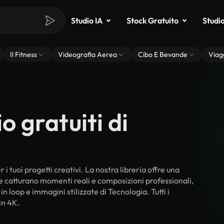
Studio IA
Stock Gratuito
Studi
Il Fitness
Videografia Aerea
Cibo E Bevande
Viag
o gratuiti di
i tuoi progetti creativi. La nostra libreria offre una
he catturano momenti reali e composizioni professionali,
n loop e immagini stilizzate di Tecnologia. Tutti i
in 4K.