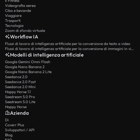
Il Fitness
Videografia aerea
Seedance 2.0
~62
videos / mese
Seedance 2.0 Fast
~20
videos / mese
Seedance 2.0 Mini
~37
videos / mese
Cibo e bevande
Viaggiare
Trasporti
Seedance 2.0 Fast
~83
videos / mese
Seedance 2.0 Mini
~62
videos / mese
Tecnologia
Happy Horse 1.1
~25
videos / mese
Zoom di sfondo virtuale
Workflow IA
Seedance 2.0 Mini
~250
videos / mese
Happy Horse 1.1
~41
videos / mese
Happy Horse
~25
videos / mese
Flussi di lavoro di intelligenza artificiale per la conversione da testo a video
Flussi di lavoro di intelligenza artificiale per la conversione di immagini in video
Modelli di intelligenza artificiale
Happy Horse 1.1
~166
videos / mese
Happy Horse
~41
videos / mese
Kling 3.0 Turbo Pro
~25
videos / mese
Google Gemini Omni Flash
Google Nano Banana 2
Google Nano Banana 2 Lite
Happy Horse
~166
videos / mese
Kling 3.0 Turbo Pro
~41
videos / mese
Kling 3.0 Turbo
~33
videos / mese
Seedance 2.0
Seedance 2.0 Fast
Seedance 2.0 Mini
Kling 3.0 Turbo Pro
~166
videos / mese
Kling 3.0 Turbo
~55
videos / mese
Happy Horse 1.1
Kling 3.0 4K
~10
videos / mese
Seedream 5.0 Pro
Seedream 5.0 Lite
Happy Horse
Kling 3.0 Turbo
~222
videos / mese
Kling 3.0 4K
~16
videos / mese
Kling 3.0 Pro
~33
videos / mese
Azienda
Di
Kling 3.0 4K
~66
videos / mese
Kling 3.0 Pro
~55
videos / mese
Coverr Plus
Kling 3.0
~50
videos / mese
Sviluppatori / API
Blog
FAQ