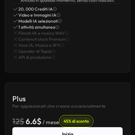
Annulla in qualsiasi momento, senza costi nascosti.
20, 000 Crediti IA
Video e Immagini IA
Modelli IA selezionati
1 attività simultanea
Filmati 4K e musica WAV
Contenuti stock Premium
Voce IA, Musica e SFX
Upscaler di Topaz
API di produzione
Plus
Per appassionati che creano occasionalmente
12$
6.6$
45% di sconto
/ mese
Inizia