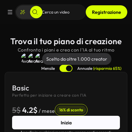
Registrazione
Trova il tuo piano di creazione
Confronta i piani e crea con l'IA al tuo ritmo
Scelto da oltre 1.000 creator
Mensile
Annuale
(risparmia 65%)
Basic
Perfetto per iniziare a creare con l’IA
5$
4.2$
16% di sconto
/ mese
Inizia