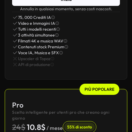
Annulla in qualsiasi momento, senza costi nascosti.
75, 000 Crediti IA
Video e Immagini IA
Tutti i modelli recenti
3 attività simultanee
Filmati 4K e musica WAV
Contenuti stock Premium
Voce IA, Musica e SFX
Upscaler di Topaz
API di produzione
PIÙ POPOLARE
Pro
Scelta intelligente per utenti pro che creano ogni
giorno
24$
10.8$
55% di sconto
/ mese