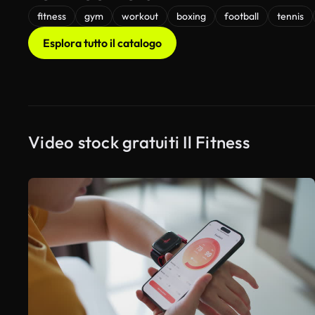
fitness
gym
workout
boxing
football
tennis
Esplora tutto il catalogo
Video stock gratuiti Il Fitness