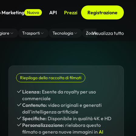
o Marketing
API
Prezzi
Registrazione
Nuovo
Visualizza tutto
giare
Trasporti
Tecnologia
Zoom Di Sfondo Virtuale
Riepilogo della raccolta di filmati
Licenza:
Esente da royalty per uso
commerciale
Contenuto:
video originali e generati
dall'intelligenza artificiale
Specifiche:
Disponibile in qualità 4K e HD
Personalizzazione:
rielabora questo
filmato o genera nuove immagini in
AI