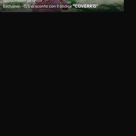
Sponsorizzato da iStock
Esclusivo: -15% di sconto con il codice
"COVERR15"