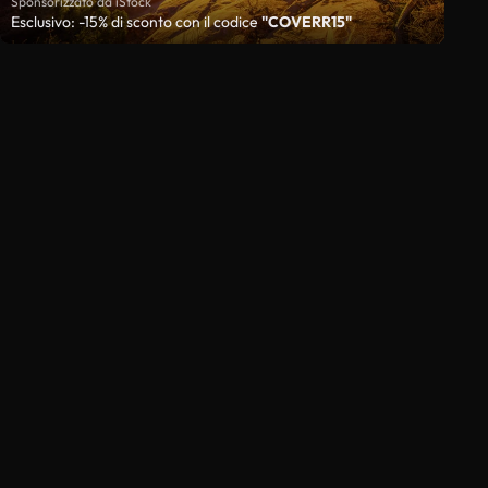
Sponsorizzato da iStock
Esclusivo: -15% di sconto con il codice
"COVERR15"