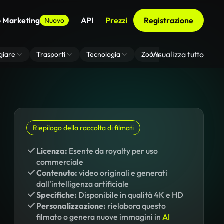
o Marketing
API
Prezzi
Registrazione
Nuovo
Visualizza tutto
giare
Trasporti
Tecnologia
Zoom Di Sfondo Virtuale
Riepilogo della raccolta di filmati
Licenza:
Esente da royalty per uso
commerciale
Contenuto:
video originali e generati
dall'intelligenza artificiale
Specifiche:
Disponibile in qualità 4K e HD
Personalizzazione:
rielabora questo
filmato o genera nuove immagini in
AI