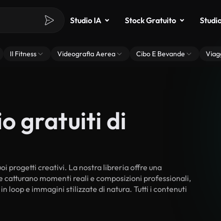
Studio IA
Stock Gratuito
Studi
Il Fitness
Videografia Aerea
Cibo E Bevande
Viag
o gratuiti di
oi progetti creativi. La nostra libreria offre una
he catturano momenti reali e composizioni professionali,
n loop e immagini stilizzate di natura. Tutti i contenuti