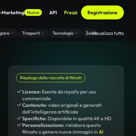
o Marketing
API
Prezzi
Registrazione
Nuovo
Visualizza tutto
giare
Trasporti
Tecnologia
Zoom Di Sfondo Virtuale
Riepilogo della raccolta di filmati
Licenza:
Esente da royalty per uso
commerciale
Contenuto:
video originali e generati
dall'intelligenza artificiale
Specifiche:
Disponibile in qualità 4K e HD
Personalizzazione:
rielabora questo
filmato o genera nuove immagini in
AI