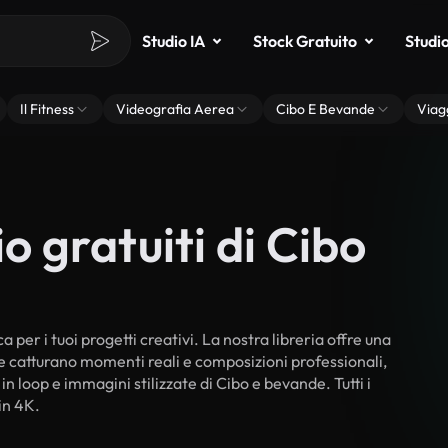
Studio IA
Stock Gratuito
Studi
Il Fitness
Videografia Aerea
Cibo E Bevande
Viag
o gratuiti di Cibo
 per i tuoi progetti creativi. La nostra libreria offre una
he catturano momenti reali e composizioni professionali,
in loop e immagini stilizzate di Cibo e bevande. Tutti i
in 4K.