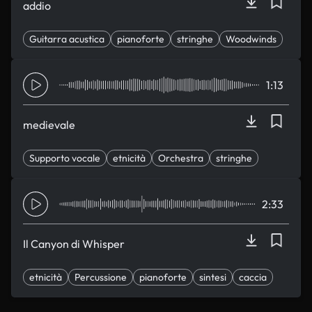
addio
Guitarra acustica
pianoforte
stringhe
Woodwinds
sogno
1:13
medievale
Supporto vocale
etnicità
Orchestra
stringhe
sintesi
2:33
Il Canyon di Whisper
etnicità
Percussione
pianoforte
sintesi
caccia