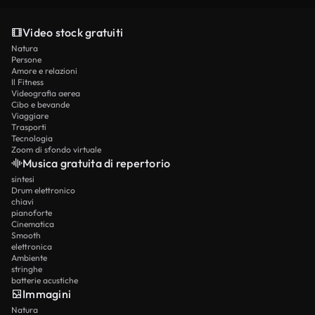
Video stock gratuiti
Natura
Persone
Amore e relazioni
Il Fitness
Videografia aerea
Cibo e bevande
Viaggiare
Trasporti
Tecnologia
Zoom di sfondo virtuale
Musica gratuita di repertorio
sintesi
Drum elettronico
chiavi
pianoforte
Cinematica
Smooth
elettronica
Ambiente
stringhe
batterie acustiche
Immagini
Natura