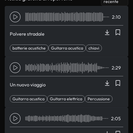
recente
2:10
Polvere stradale
batterie acustiche
Guitarra acustica
chiavi
speranza
Lasciati indietro
2:29
Un nuovo viaggio
Guitarra acustica
Guitarra elettrica
Percussione
pianoforte
speranza
2:05