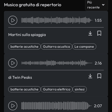
Più
Musica gratuita di repertorio
recente
1:55
Martini sulla spiaggia
batterie acustiche
Guitarra acustica
Le campane
stringhe
Elegante
2:16
di Twin Peaks
batterie acustiche
Guitarra elettrica
sintesi
Cambiare tempo
eccentrico
2:07