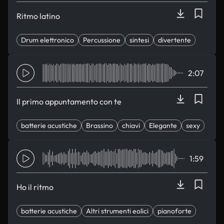
Ritmo latino
Drum elettronico
Percussione
sintesi
divertente
Quirca
2:07
Il primo appuntamento con te
batterie acustiche
Brassino
chiavi
Elegante
sexy
1:59
Ho il ritmo
batterie acustiche
Altri strumenti eolici
pianoforte
Elegante
sexy