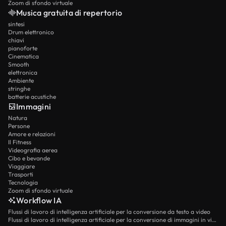
Zoom di sfondo virtuale
Musica gratuita di repertorio
sintesi
Drum elettronico
chiavi
pianoforte
Cinematica
Smooth
elettronica
Ambiente
stringhe
batterie acustiche
Immagini
Natura
Persone
Amore e relazioni
Il Fitness
Videografia aerea
Cibo e bevande
Viaggiare
Trasporti
Tecnologia
Zoom di sfondo virtuale
Workflow IA
Flussi di lavoro di intelligenza artificiale per la conversione da testo a video
Flussi di lavoro di intelligenza artificiale per la conversione di immagini in video