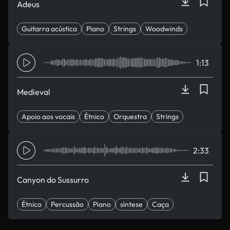
Adeus
Guitarra acústica
Piano
Strings
Woodwinds
Sonho
1:13
Medieval
Apoio aos vocais
Étnico
Orquestra
Strings
síntese
2:33
Canyon do Sussurro
Étnico
Percussão
Piano
síntese
Caça