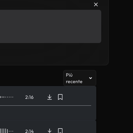
Più
recente
2:16
2:14