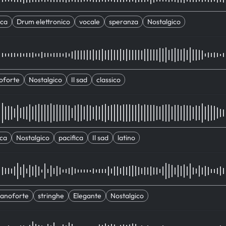
ica
Drum elettronico
vocale
speranza
Nostalgico
oforte
Nostalgico
Il sad
classico
ica
Nostalgico
pacifica
Il sad
latino
ianoforte
stringhe
Elegante
Nostalgico