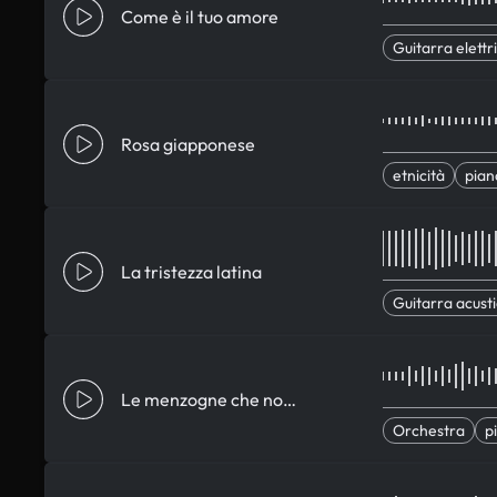
Come è il tuo amore
Guitarra elettr
Rosa giapponese
etnicità
pian
La tristezza latina
Guitarra acust
Le menzogne che non si dimenticano
Orchestra
p