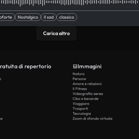
oforte
Nostalgico
Il sad
classico
Carica altro
ratuita di repertorio
Immagini
Natura
o
Persone
Amore e relazioni
Il Fitness
Videografia aerea
Cibo e bevande
Viaggiare
Trasporti
Tecnologia
he
Zoom di sfondo virtuale