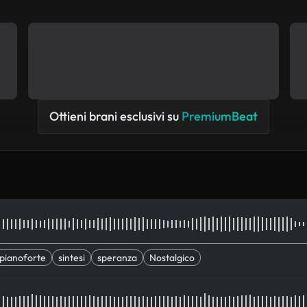
Ottieni brani esclusivi su
PremiumBeat
pianoforte
sintesi
speranza
Nostalgico