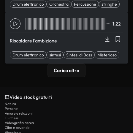
Drum elettronico
Orchestra
Percussione
stringhe
sintesi
1:22
Riscaldare l’ambizione
Drum elettronico
sintesi
Sintesi di Bass
Misterioso
Sospensione
Carica altro
Video stock gratuiti
Natura
Persone
Amore e relazioni
Il Fitness
Videografia aerea
Cibo e bevande
Viaggiare