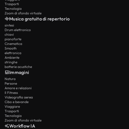
Trasporti
Tecnologia
Zoom di sfondo virtuale
Musica gratuita di repertorio
sintesi
Drum elettronico
chiavi
pianoforte
Cinematica
Smooth
elettronica
Ambiente
stringhe
batterie acustiche
Immagini
Natura
Persone
Amore e relazioni
Il Fitness
Videografia aerea
Cibo e bevande
Viaggiare
Trasporti
Tecnologia
Zoom di sfondo virtuale
Workflow IA