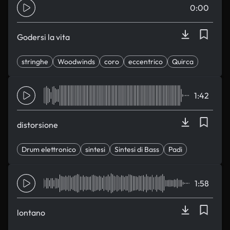
0:00
Godersi la vita
stringhe
Woodwinds
coro
eccentrico
Quirca
1:42
distorsione
Drum elettronico
sintesi
Sintesi di Bass
Padi
Misterioso
1:58
lontano