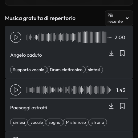
Più
Musica gratuita di repertorio
recente
2:00
Angelo caduto
Supporto vocale
Drum elettronico
sintesi
eccentrico
Misterioso
1:43
Paesaggi astratti
sintesi
vocale
sogno
Misterioso
strano