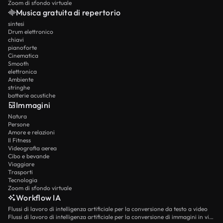
Zoom di sfondo virtuale
Musica gratuita di repertorio
sintesi
Drum elettronico
chiavi
pianoforte
Cinematica
Smooth
elettronica
Ambiente
stringhe
batterie acustiche
Immagini
Natura
Persone
Amore e relazioni
Il Fitness
Videografia aerea
Cibo e bevande
Viaggiare
Trasporti
Tecnologia
Zoom di sfondo virtuale
Workflow IA
Flussi di lavoro di intelligenza artificiale per la conversione da testo a video
Flussi di lavoro di intelligenza artificiale per la conversione di immagini in video