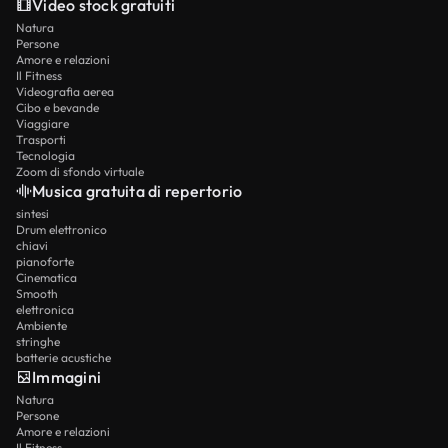
Video stock gratuiti
Natura
Persone
Amore e relazioni
Il Fitness
Videografia aerea
Cibo e bevande
Viaggiare
Trasporti
Tecnologia
Zoom di sfondo virtuale
Musica gratuita di repertorio
sintesi
Drum elettronico
chiavi
pianoforte
Cinematica
Smooth
elettronica
Ambiente
stringhe
batterie acustiche
Immagini
Natura
Persone
Amore e relazioni
Il Fitness