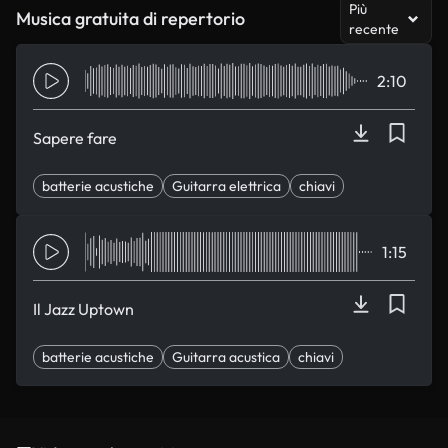
Più
Musica gratuita di repertorio
recente
2:10
Sapere fare
batterie acustiche
Guitarra elettrica
chiavi
Elegante
sexy
1:15
Il Jazz Uptown
batterie acustiche
Guitarra acustica
chiavi
Sintesi di Bass
caccia