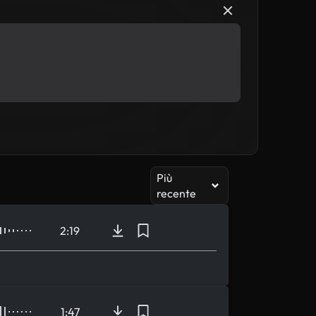
Più
recente
2:19
1:47