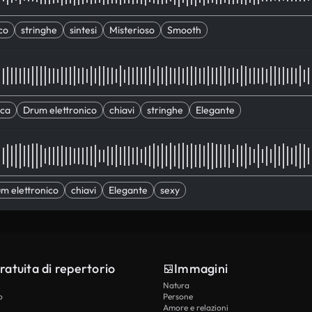
co
stringhe
sintesi
Misterioso
Smooth
ica
Drum elettronico
chiavi
stringhe
Elegante
m elettronico
chiavi
Elegante
sexy
ratuita di repertorio
Immagini
Natura
o
Persone
Amore e relazioni