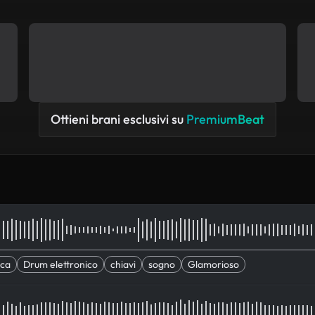
Ottieni brani esclusivi su
PremiumBeat
ica
Drum elettronico
chiavi
sogno
Glamorioso