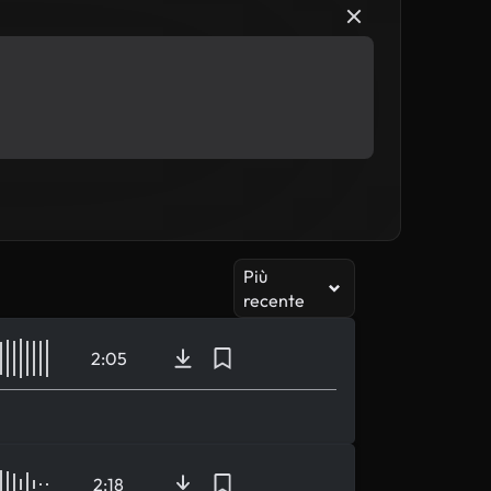
Più
recente
2:05
2:18