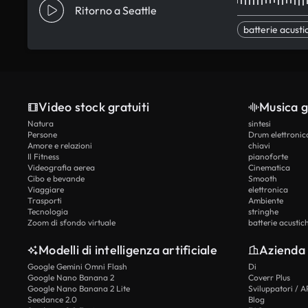
Ritorno a Seattle
batterie acusti
Video stock gratuiti
Musica g
Natura
sintesi
Persone
Drum elettronic
Amore e relazioni
chiavi
Il Fitness
pianoforte
Videografia aerea
Cinematica
Cibo e bevande
Smooth
Viaggiare
elettronica
Trasporti
Ambiente
Tecnologia
stringhe
Zoom di sfondo virtuale
batterie acustic
Modelli di intelligenza artificiale
Azienda
Google Gemini Omni Flash
Di
Google Nano Banana 2
Coverr Plus
Google Nano Banana 2 Lite
Sviluppatori / A
Seedance 2.0
Blog