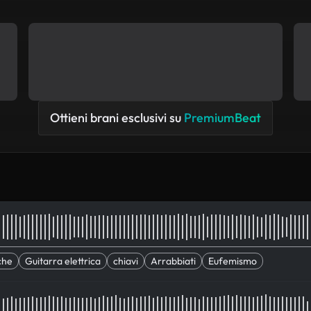
Ottieni brani esclusivi su
PremiumBeat
che
Guitarra elettrica
chiavi
Arrabbiati
Eufemismo