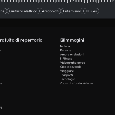
che
Guitarra elettrica
Arrabbiati
Eufemismo
Il Blues
ratuita di repertorio
Immagini
Natura
o
Persone
Amore e relazioni
Il Fitness
Videografia aerea
Cibo e bevande
Viaggiare
Trasporti
Tecnologia
he
Zoom di sfondo virtuale
PI