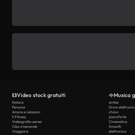
Video stock gratuiti
Musica g
Natura
sintesi
Persone
Drum elettronic
Amore e relazioni
chiavi
Il Fitness
pianoforte
Videografia aerea
Cinematica
Cibo e bevande
Smooth
Viaggiare
elettronica