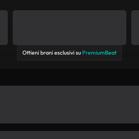
Ottieni brani esclusivi su
PremiumBeat