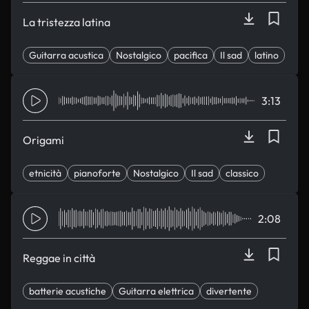
La tristezza latina
Guitarra acustica
Nostalgico
pacifica
Il sad
latino
3:13
Origami
etnicità
pianoforte
Nostalgico
Il sad
classico
2:08
Reggae in città
batterie acustiche
Guitarra elettrica
divertente
corsa
Smooth