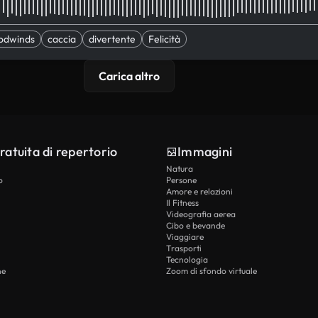
odwinds
caccia
divertente
Felicità
Carica altro
ratuita di repertorio
Immagini
Natura
o
Persone
Amore e relazioni
Il Fitness
Videografia aerea
Cibo e bevande
Viaggiare
Trasporti
Tecnologia
he
Zoom di sfondo virtuale