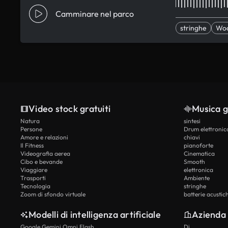
Camminare nel parco
stringhe
Wo
Video stock gratuiti
Musica g
Natura
sintesi
Persone
Drum elettronic
Amore e relazioni
chiavi
Il Fitness
pianoforte
Videografia aerea
Cinematica
Cibo e bevande
Smooth
Viaggiare
elettronica
Trasporti
Ambiente
Tecnologia
stringhe
Zoom di sfondo virtuale
batterie acustic
Modelli di intelligenza artificiale
Azienda
Google Gemini Omni Flash
Di