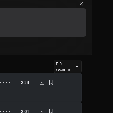
Più
recente
2:23
2:01