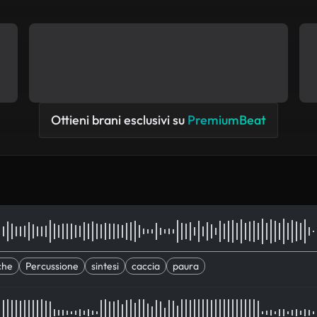
Ottieni brani esclusivi su
PremiumBeat
che
Percussione
sintesi
caccia
paura