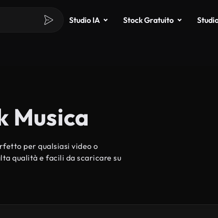
Studio IA
Stock Gratuito
Studi
k Musica
fetto per qualsiasi video o
ta qualità e facili da scaricare su