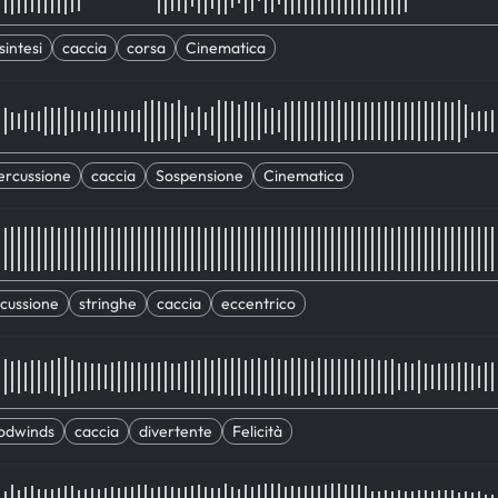
sintesi
caccia
corsa
Cinematica
ercussione
caccia
Sospensione
Cinematica
cussione
stringhe
caccia
eccentrico
odwinds
caccia
divertente
Felicità