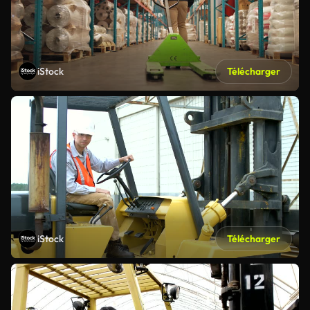
iStock
Télécharger
iStock
Télécharger