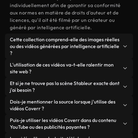
individuellement afin de garantir sa conformité
aux normes en matière de droits d'auteur et de
licences, qu'il ait été filmé par un créateur ou
généré par intelligence artificielle.
Cette collection comprend-elle des images réelles
ou des vidéos générées par intelligence artificielle
?
Les deux. Il s'agit d'une bibliothèque hybride
L'utilisation de ces vidéos va-t-elle ralentir mon
composée de véritables images filmées par des
site web ?
humains et liées à Stableur, ainsi que de vidéos
Sauf si vous choisissez nos versions optimisées.
Et si je ne trouve pas la scène Stableur exacte dont
générées par IA. Chaque vidéo est clairement
Nous proposons des formats légers, prêts pour le
j'ai besoin ?
identifiée afin que vous sachiez toujours ce que
web et conçus pour une utilisation en arrière-plan :
vous utilisez.
Vous pouvez en créer une instantanément avec
Dois-je mentionner la source lorsque j'utilise des
ils conservent une qualité élevée tout en
Coverr AI Studio. Il vous suffit de décrire la scène,
vidéos Coverr ?
minimisant les temps de chargement et en
par exemple « Stableur au coucher du soleil », et le
améliorant des indicateurs comme le LCP.
Aucune attribution n'est requise. Toutes les vidéos
Puis-je utiliser les vidéos Coverr dans du contenu
Studio générera en quelques secondes une vidéo
de notre bibliothèque sont libres de droits et
YouTube ou des publicités payantes ?
personnalisée conforme à nos normes de licence.
peuvent être utilisées sans mentionner l'auteur,
Oui. Toutes les séquences vidéo de Coverr peuvent