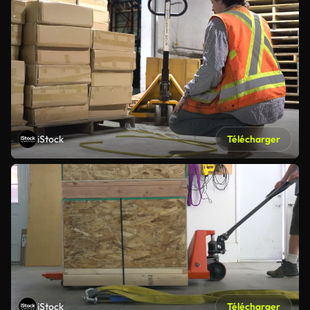
iStock
Télécharger
iStock
Télécharger