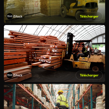
iStock
Télécharger
iStock
Télécharger