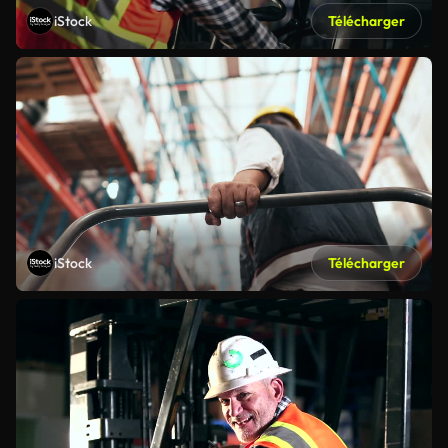
iStock
Télécharger
iStock
Télécharger