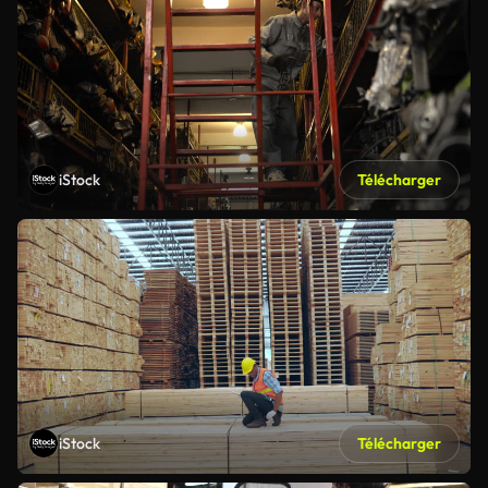
iStock
Télécharger
iStock
Télécharger