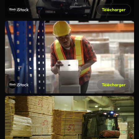
iStock
Télécharger
iStock
Télécharger