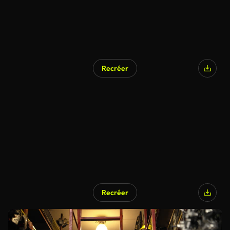
Recréer
Recréer