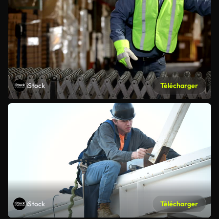
iStock
Télécharger
iStock
Télécharger