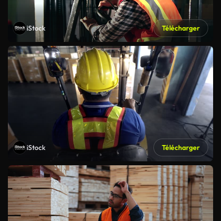
iStock
Télécharger
iStock
Télécharger