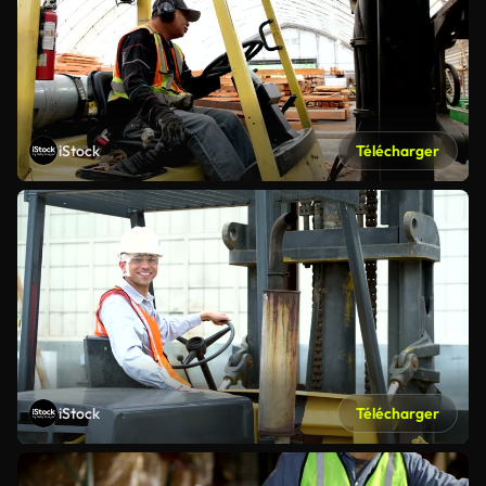
iStock
Télécharger
iStock
Télécharger