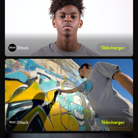
iStock
Télécharger
iStock
Télécharger