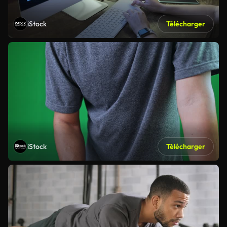
iStock
Télécharger
iStock
Télécharger