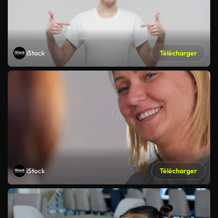
iStock
Télécharger
iStock
Télécharger