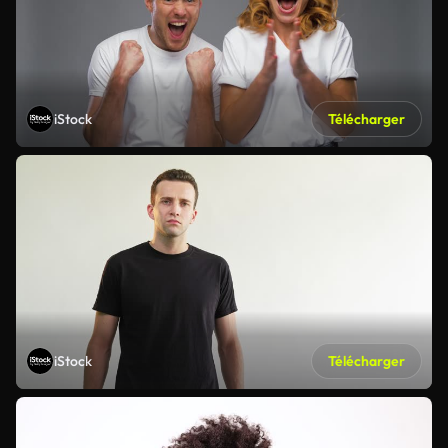
iStock
Télécharger
iStock
Télécharger