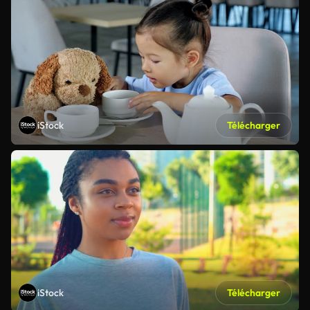
iStock
Télécharger
iStock
Télécharger