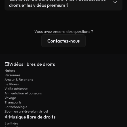
prêtes à l'emploi.
remixer nos vidéos. Assurez-vous simplement que
droits et les vidéos premium ?
le produit final respecte notre licence et ne soit
Les vidéos libres de droits incluent les droits
pas redistribué en tant que contenu libre de droits.
commerciaux, tandis que le contenu premium
comprend des séquences exclusives, une
Vous avez encore des questions ?
résolution 4K et des protections de licence
Contactez-nous
étendues.
Vidéos libres de droits
Nature
Personnes
Amour & Relations
Le fitness
Vidéo aérienne
Alimentation et boissons
Voyage
Transports
La technologie
Zoom en arrière-plan virtuel
Musique libre de droits
Synthèse