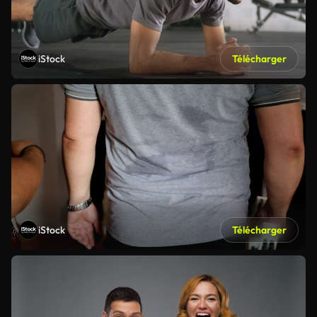
iStock
Télécharger
iStock
Télécharger