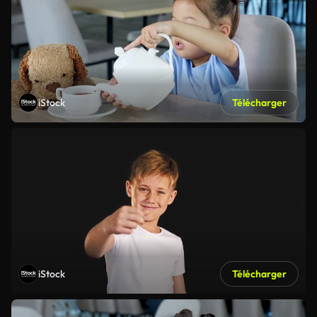
iStock
Télécharger
iStock
Télécharger