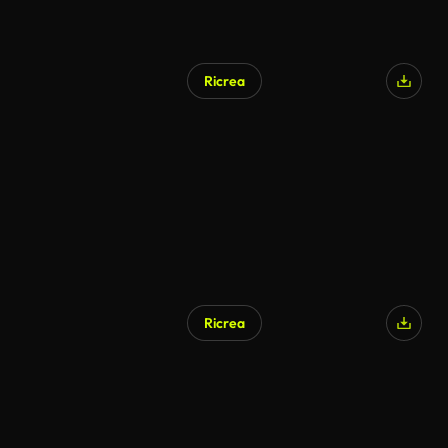
Ricrea
Ricrea