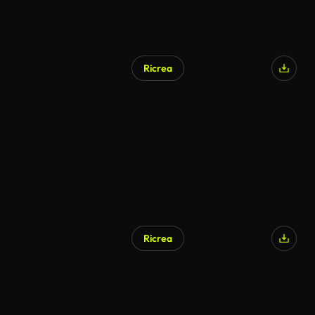
Ricrea
Ricrea