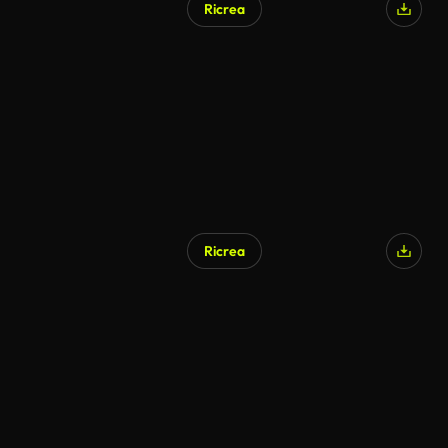
Ricrea
Ricrea
Generato da IA