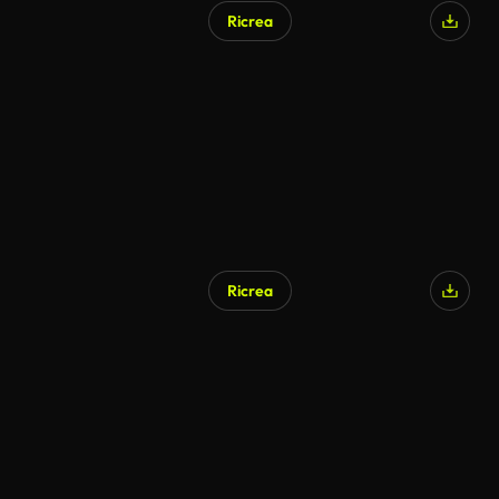
Ricrea
Generato da IA
Ricrea
Generato da IA