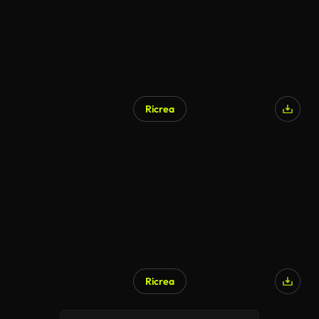
Ricrea
Ricrea