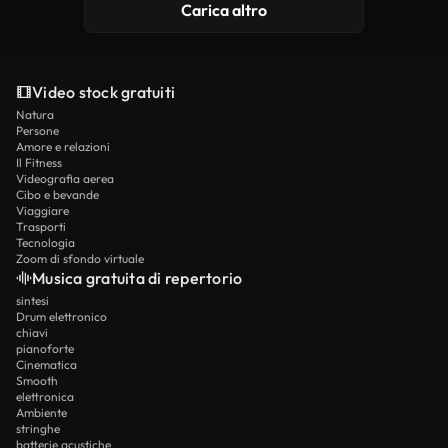
Carica altro
Video stock gratuiti
Natura
Persone
Amore e relazioni
Il Fitness
Videografia aerea
Cibo e bevande
Viaggiare
Trasporti
Tecnologia
Zoom di sfondo virtuale
Musica gratuita di repertorio
sintesi
Drum elettronico
chiavi
pianoforte
Cinematica
Smooth
elettronica
Ambiente
stringhe
batterie acustiche