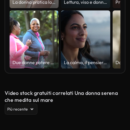
La donna pratica lo yoga sulla spiaggia
Lettura, viso e donna al computer portatile con gli occhiali di notte per lavoro su internet, articolo e notizie. Primo piano della persona africana professionale al computer per la ricerca di giornalisti, risultati di lavoro online o pianificazione
Due donne potere camminare in città, parlare e sorridere
La calma, il pensiero e la donna sorridono su una spiaggia con pace, aria fresca e momento di riflessione nella natura. Il tramonto, l'oceano e la persona si rilassano in mare con consapevolezza, vacanza o gratitudine per la vita o il viaggio
Video stock gratuiti correlati Una donna serena
che medita sul mare
Più recente