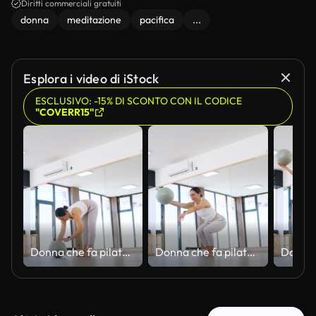
Diritti commerciali gratuiti
donna
meditazione
pacifica
...
Esplora i video di iStock
ESCLUSIVO: -15% DI SCONTO CON IL CODICE
"COVERR15"
Donna che fa pilates che si allunga con la palla in uno studio luminoso.
Donna che fa pilates che si allunga con la palla in uno studio luminoso.