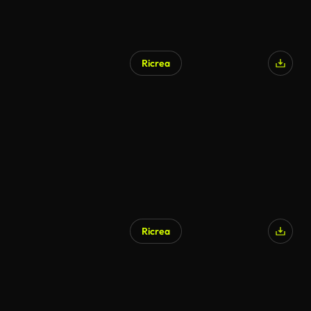
Ricrea
Generato da IA
Ricrea
Generato da IA