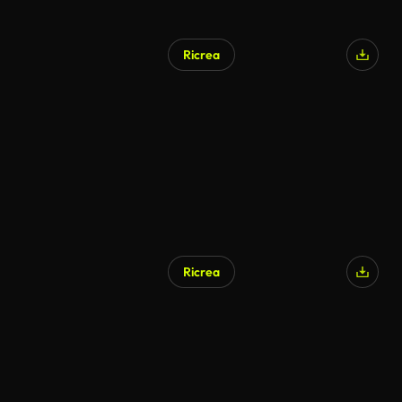
Ricrea
Ricrea