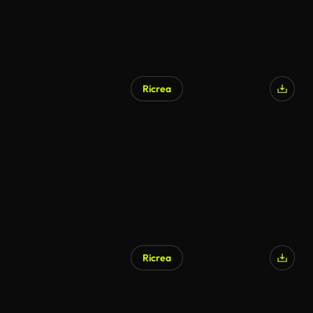
Ricrea
Generato da IA
Ricrea