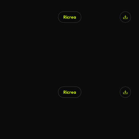
Ricrea
Ricrea