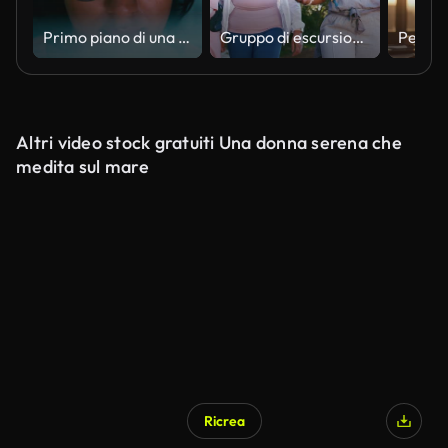
Primo piano di una programmatrice di computer femminile che lavora su complesse attività di sviluppo software nel suo ufficio di casa fino a tarda notte. Sviluppatore software, intelligenza artificiale e programmazione.
Gruppo di escursioni nella natura, persone che parlano e ridono che camminano sul viaggio di fitness all'aperto, percorso di viaggio e chiacchierano in una conversazione divertente. Umorismo, barzelletta sul benessere o cardio con gli amici, trekking o dis
Altri video stock gratuiti Una donna serena che
medita sul mare
Ricrea