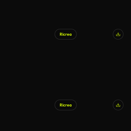
Ricrea
Ricrea