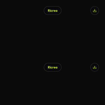
Ricrea
Ricrea
Generato da IA