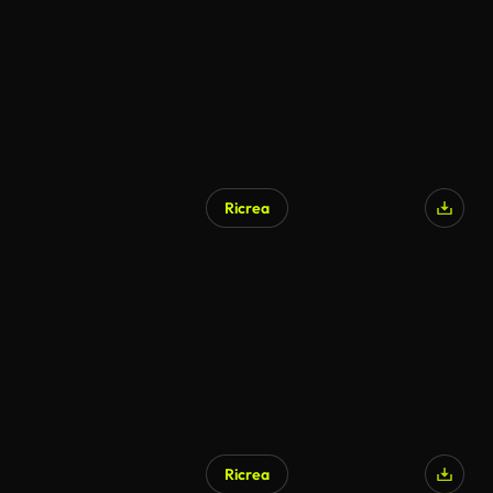
Ricrea
Generato da IA
Ricrea