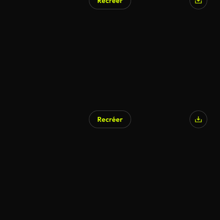
Recréer
Recréer