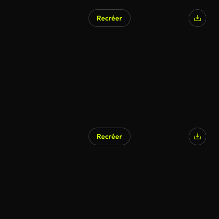
Recréer
Recréer