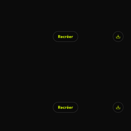
Recréer
Recréer