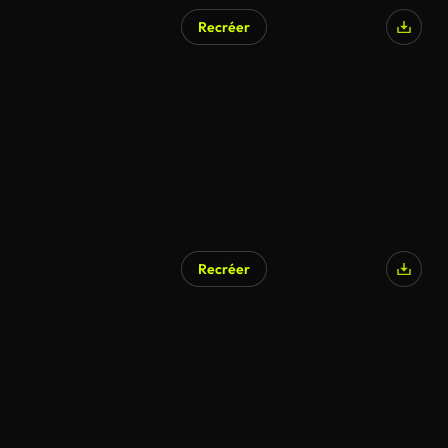
Recréer
Recréer