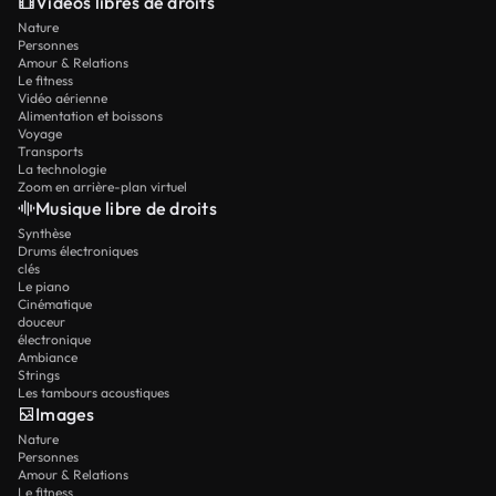
Vidéos libres de droits
Nature
Personnes
Amour & Relations
Le fitness
Vidéo aérienne
Alimentation et boissons
Voyage
Transports
La technologie
Zoom en arrière-plan virtuel
Musique libre de droits
Synthèse
Drums électroniques
clés
Le piano
Cinématique
douceur
électronique
Ambiance
Strings
Les tambours acoustiques
Images
Nature
Personnes
Amour & Relations
Le fitness