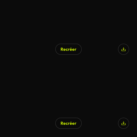
Recréer
Recréer