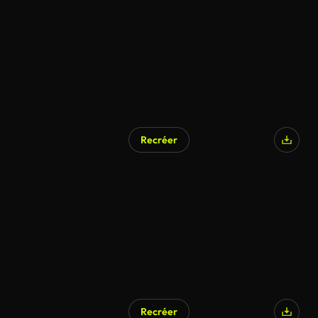
Recréer
Recréer