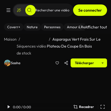
Se connecter
Afficher tout
Coverr+
Nature
Personnes
Amour & Relations
Le Fi
Maison
Asparagus Vert Frais Sur Le
Séquences vidéo
Plateau De Coupe En Bois
de stock
Sasha
Télécharger
Recadrer
0:00 / 0:00