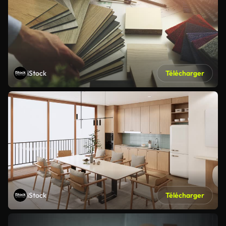
iStock
Télécharger
iStock
Télécharger