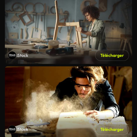
iStock
Télécharger
iStock
Télécharger