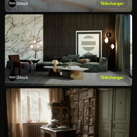
iStock
Télécharger
iStock
Télécharger