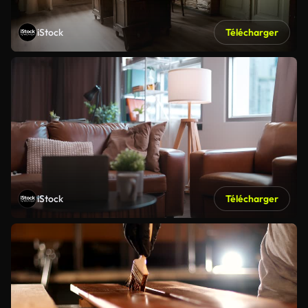
iStock
Télécharger
iStock
Télécharger