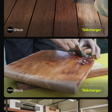
iStock
Télécharger
iStock
Télécharger