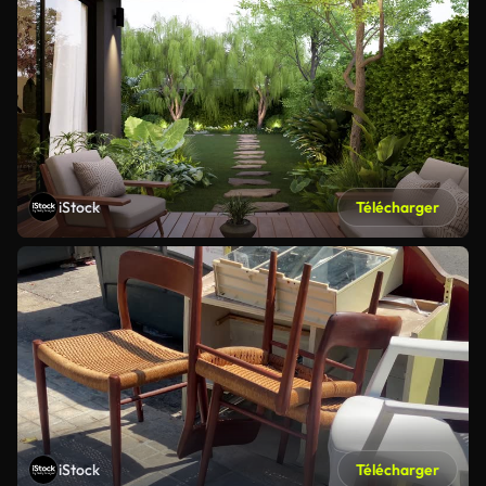
iStock
Télécharger
iStock
Télécharger