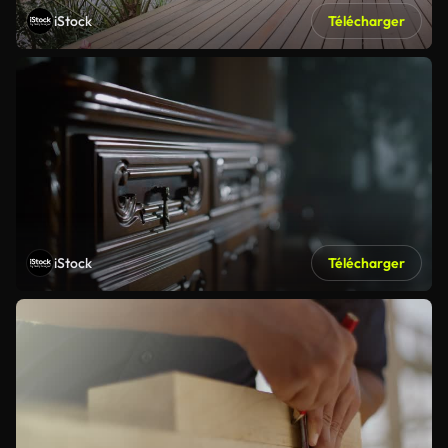
iStock
Télécharger
iStock
Télécharger