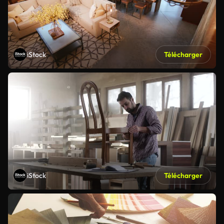
iStock
Télécharger
iStock
Télécharger