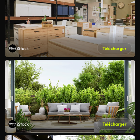
iStock
Télécharger
iStock
Télécharger