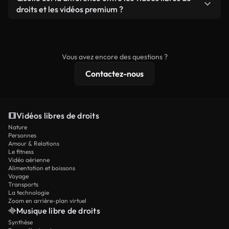
prêtes à l'emploi.
remixer nos vidéos. Assurez-vous simplement que
droits et les vidéos premium ?
le produit final respecte notre licence et ne soit
Les vidéos libres de droits incluent les droits
pas redistribué en tant que contenu libre de droits.
commerciaux, tandis que le contenu premium
comprend des séquences exclusives, une
Vous avez encore des questions ?
résolution 4K et des protections de licence
Contactez-nous
étendues.
Vidéos libres de droits
Nature
Personnes
Amour & Relations
Le fitness
Vidéo aérienne
Alimentation et boissons
Voyage
Transports
La technologie
Zoom en arrière-plan virtuel
Musique libre de droits
Synthèse