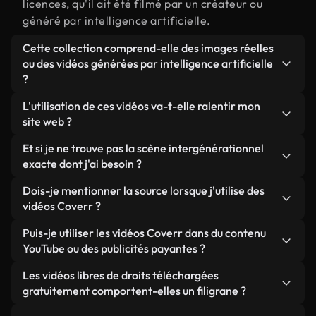
licences, qu'il ait été filmé par un créateur ou
généré par intelligence artificielle.
Cette collection comprend-elle des images réelles
ou des vidéos générées par intelligence artificielle
?
Les deux. Il s'agit d'une bibliothèque hybride
L'utilisation de ces vidéos va-t-elle ralentir mon
composée de véritables images filmées par des
site web ?
humains et liées à intergénérationnel, ainsi que de
Sauf si vous choisissez nos versions optimisées.
Et si je ne trouve pas la scène intergénérationnel
vidéos générées par IA. Chaque vidéo est
Nous proposons des formats légers, prêts pour le
exacte dont j'ai besoin ?
clairement identifiée afin que vous sachiez
web et conçus pour une utilisation en arrière-plan :
toujours ce que vous utilisez.
Vous pouvez en créer une instantanément avec
Dois-je mentionner la source lorsque j'utilise des
ils conservent une qualité élevée tout en
Coverr AI Studio. Il vous suffit de décrire la scène,
vidéos Coverr ?
minimisant les temps de chargement et en
par exemple « intergénérationnel au coucher du
améliorant des indicateurs comme le LCP.
Aucune attribution n'est requise. Toutes les vidéos
Puis-je utiliser les vidéos Coverr dans du contenu
soleil », et le Studio générera en quelques
de notre bibliothèque sont libres de droits et
YouTube ou des publicités payantes ?
secondes une vidéo personnalisée conforme à nos
peuvent être utilisées sans mentionner l'auteur,
normes de licence.
Oui. Toutes les séquences vidéo de Coverr peuvent
Les vidéos libres de droits téléchargées
même si cela est toujours apprécié.
être utilisées dans des vidéos YouTube monétisées,
gratuitement comportent-elles un filigrane ?
des promotions sur les réseaux sociaux et des
Non. Aucune de nos vidéos gratuites, qu'elles