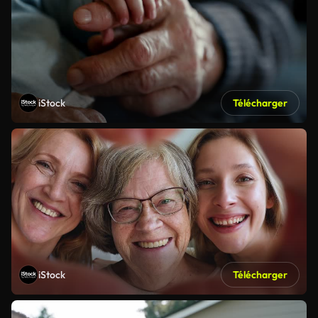
iStock
Télécharger
iStock
Télécharger