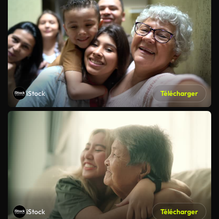
iStock
Télécharger
iStock
Télécharger