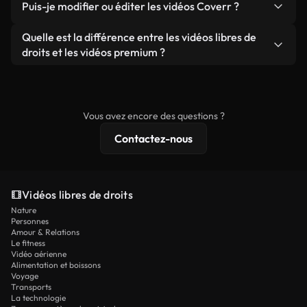
publicités clients, à condition de ne pas revendre
Puis-je modifier ou éditer les vidéos Coverr ?
soient réelles ou générées par IA, ne comporte de
ou redistribuer les séquences elles-mêmes en tant
filigrane. Vous obtenez des images nettes et
Oui. Vous pouvez librement découper, recadrer ou
Quelle est la différence entre les vidéos libres de
que produit autonome.
prêtes à l'emploi.
remixer nos vidéos. Assurez-vous simplement que
droits et les vidéos premium ?
le produit final respecte notre licence et ne soit
Les vidéos libres de droits incluent les droits
pas redistribué en tant que contenu libre de droits.
commerciaux, tandis que le contenu premium
comprend des séquences exclusives, une
Vous avez encore des questions ?
résolution 4K et des protections de licence
Contactez-nous
étendues.
Vidéos libres de droits
Nature
Personnes
Amour & Relations
Le fitness
Vidéo aérienne
Alimentation et boissons
Voyage
Transports
La technologie