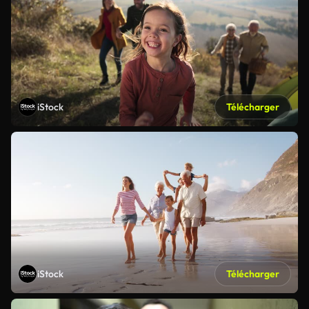
iStock
Télécharger
iStock
Télécharger