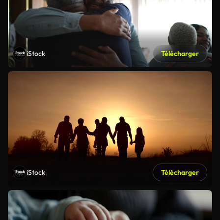
iStock
Télécharger
iStock
Télécharger