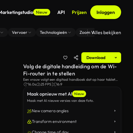
Marketingstudio
API
Prijzen
Inloggen
Nieuw
Alles bekijken
Vervoer
Technologieën
Zoom Virtuele Achtergrond
Download
Volg de digitale handleiding om de Wi-
Fi-router in te stellen
Een vrouw volgt een digitaal handboek dat op haar tablet
wordt weergegeven terwijl ze een Wi-Fi-router instelt. Ze sluit
16.0s
25 FPS
16:9
de stroomkabel aan op de achterkant van het apparaat.
Maak opnieuw met AI
Nieuw
Maak met AI nieuwe versies van deze foto.
New camera angles
Transform environment
Change time of day