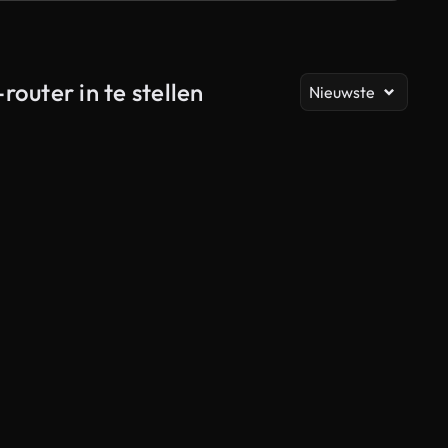
Al
outer in te stellen
Nieuwste
Gegenereerd door AI