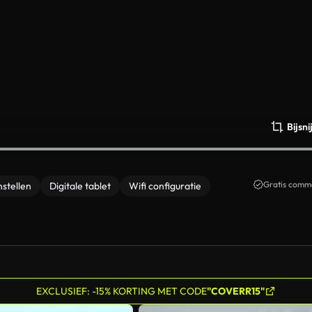
Bijsn
Gratis comme
nstellen
Digitale tablet
Wifi configuratie
EXCLUSIEF: -15% KORTING MET CODE
"COVERR15"