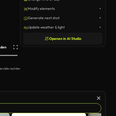
Modify elements
Generate next shot
Update weather & light
Openen in AI Studio
ijden
rciële rechten