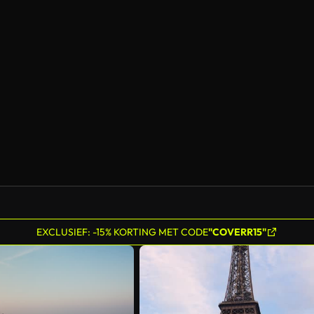
Gegenereerd door AI
EXCLUSIEF: -15% KORTING MET CODE
"COVERR15"