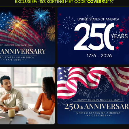
EXCLUSIEF: -15% KORTING MET CODE
"COVERR15"