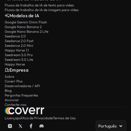
Fluxos de trabalho de IA de texto para vídeo
Fluxos de trabalho de IA de imagem para vídeo
Modelos de IA
Google Gemini Omni Flash
Google Nano Banana 2
Google Nano Banana 2 Lite
Seedance 2.0
Seedance 2.0 Fast
Seedance 2.0 Mini
Happy Horse 1.1
Seedream 5.0 Pro
Seedream 5.0 Lite
Happy Horse
Empresa
Sobre
Coverr Plus
Desenvolvedores / API
Blog
Perguntas frequentes
Anunciar
Contacte-nos
Licença
política de Privacidade
Termos de Uso
Português