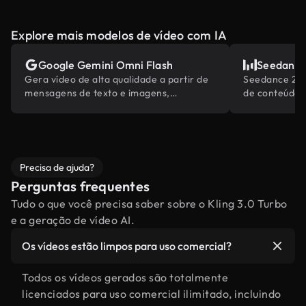
Explore mais modelos de vídeo com IA
Google Gemini Omni Flash
Seedance
Gera vídeo de alta qualidade a partir de
Seedance 2.0 
mensagens de texto e imagens,
de conteúdo 
alimentado pelo conhecimento do mundo
abrangentes d
embutido da Gemini.
Precisa de ajuda?
Perguntas frequentes
Tudo o que você precisa saber sobre o Kling 3.0 Turbo
e a geração de vídeo AI.
Os vídeos estão limpos para uso comercial?
Todos os vídeos gerados são totalmente
licenciados para uso comercial ilimitado, incluindo