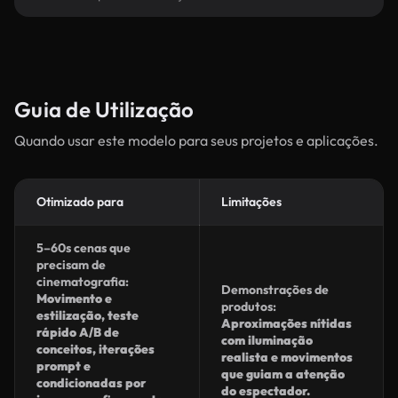
Guia de Utilização
Quando usar este modelo para seus projetos e aplicações.
Otimizado para
Limitações
5–60s cenas que
precisam de
cinematografia:
Demonstrações de
Movimento e
produtos:
estilização, teste
Aproximações nítidas
rápido A/B de
com iluminação
conceitos, iterações
realista e movimentos
prompt e
que guiam a atenção
condicionadas por
do espectador.