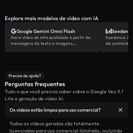
Explore mais modelos de vídeo com IA
Google Gemini Omni Flash
Seedance
Gera vídeo de alta qualidade a partir de
Seedance 2.0 
mensagens de texto e imagens,
de conteúdo 
alimentado pelo conhecimento do mundo
abrangentes d
embutido da Gemini.
Precisa de ajuda?
Perguntas frequentes
Tudo o que você precisa saber sobre o Google Veo 3.1
Lite e geração de vídeo AI.
Os vídeos estão limpos para uso comercial?
Todos os vídeos gerados são totalmente
licenciados para uso comercial ilimitado, incluindo