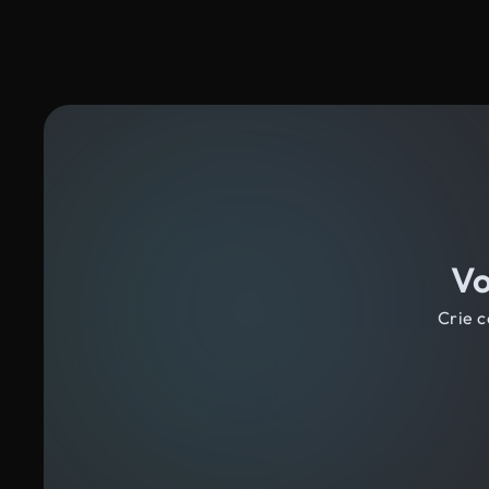
Vo
Crie c