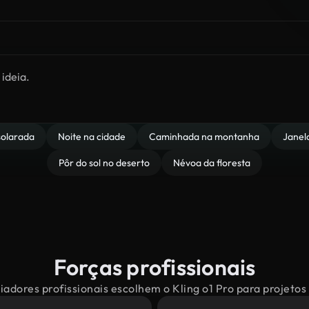
solarada
Noite na cidade
Caminhada na montanha
Janel
Pôr do sol no deserto
Névoa da floresta
Forças profissionais
iadores profissionais escolhem o Kling o1 Pro para projetos 