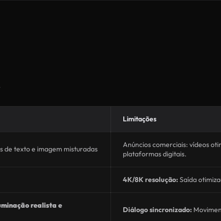
.
Limitações
Anúncios comerciais: vídeos o
s de texto e imagem misturadas
plataformas digitais.
4K/8K resolução:
Saída otimiz
minação realista e
Diálogo sincronizado:
Movimento