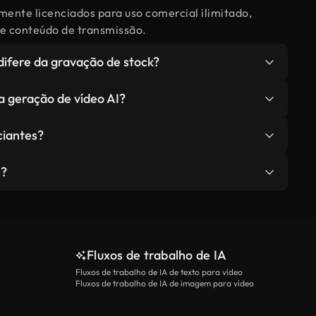
mente licenciados para uso comercial ilimitado,
s e conteúdo de transmissão.
difere da gravação de stock?
pecificamente adaptadas à sua visão criativa exata,
a geração de vídeo AI?
 de bibliotecas de estoque pré-existentes,
ilimitada e conteúdo único, nunca antes visto, sem
ível nos planos Plus, Pro e Ultimate.Os membros
ciantes?
 criadores individuais, os membros Pro recebem
alho da agência e os membros Ultimate desfrutam
quer nenhum conhecimento técnico ou experiência
s?
capacidade máxima.
 descreva sua visão em linguagem natural e deixe a
 as expressões faciais, mas a sincronização exata
lexos está além das capacidades atuais.
Fluxos de trabalho de IA
Fluxos de trabalho de IA de texto para vídeo
Fluxos de trabalho de IA de imagem para vídeo