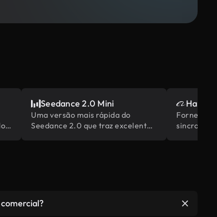
Seedance 2.0 Mini
Happy H
Uma versão mais rápida do
Fornece m
do
Seedance 2.0 que traz excelente
sincroniza
desempenho e alta velocidade de
apertada p
geração a um custo menor.
com base n
 comercial?