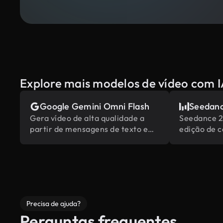
Explore mais modelos de vídeo com 
Google Gemini Omni Flash
Seedanc
Gera vídeo de alta qualidade a
Seedance 2.
partir de mensagens de texto e
edição de 
imagens, alimentado pelo
mais abrang
conhecimento do mundo
embutido da Gemini.
Precisa de ajuda?
Perguntas frequentes