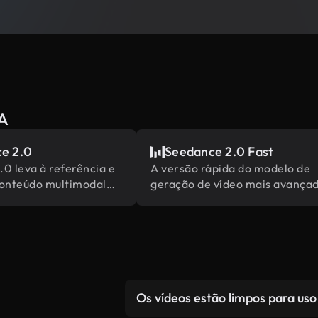
IA
e 2.0
Seedance 2.0 Fast
0 leva à referência e
A versão rápida do modelo de
conteúdo multimodal
geração de vídeo mais avança
entes da indústria
da ByteDance
Os vídeos estão limpos para uso