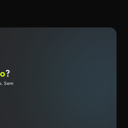
ro
?
ro. Sem