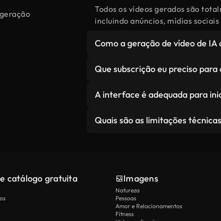
Todos os vídeos gerados são total
a geração
incluindo anúncios, mídias sociai
Como a geração de vídeo de IA 
A IA cria cenas personalizadas es
Que subscrição eu preciso para 
ao contrário de pesquisar através
oferecendo flexibilidade criativa 
A geração de vídeo AI está dispon
A interface é adequada para ini
restrições de licenciamento.
Plus recebem limites padrão para
créditos aumentados para o trab
Nossa interface intuitiva não re
Quais são as limitações técnica
de processamento prioritário e 
em edição de vídeo. Simplesmente
IA lidar com o trabalho técnico.
Gerencia bem o movimento geral e
com os lábios para diálogos comp
e catálogo gratuita
Imagens
Natureza
os
Pessoas
Amor e Relacionamentos
Fitness