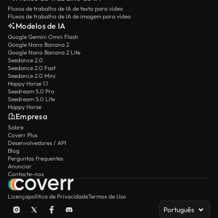
Fluxos de trabalho de IA de texto para vídeo
Fluxos de trabalho de IA de imagem para vídeo
Modelos de IA
Google Gemini Omni Flash
Google Nano Banana 2
Google Nano Banana 2 Lite
Seedance 2.0
Seedance 2.0 Fast
Seedance 2.0 Mini
Happy Horse 1.1
Seedream 5.0 Pro
Seedream 5.0 Lite
Happy Horse
Empresa
Sobre
Coverr Plus
Desenvolvedores / API
Blog
Perguntas frequentes
Anunciar
Contacte-nos
Licença
política de Privacidade
Termos de Uso
Português