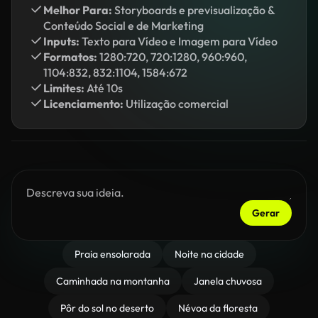
Melhor Para:
Storyboards e previsualização &
Conteúdo Social e de Marketing
Inputs:
Texto para Vídeo e Imagem para Vídeo
Formatos:
1280:720, 720:1280, 960:960,
1104:832, 832:1104, 1584:672
Limites:
Até 10s
Licenciamento:
Utilização comercial
Gerar
Praia ensolarada
Noite na cidade
Caminhada na montanha
Janela chuvosa
Pôr do sol no deserto
Névoa da floresta