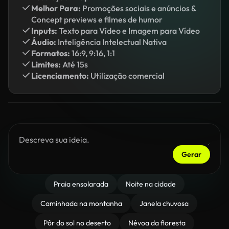
Melhor Para:
Promoções sociais e anúncios &
Concept previews e filmes de humor
Inputs:
Texto para Vídeo e Imagem para Vídeo
Áudio:
Inteligência Intelectual Nativa
Formatos:
16:9, 9:16, 1:1
Limites:
Até 15s
Licenciamento:
Utilização comercial
Gerar
Praia ensolarada
Noite na cidade
Caminhada na montanha
Janela chuvosa
Pôr do sol no deserto
Névoa da floresta