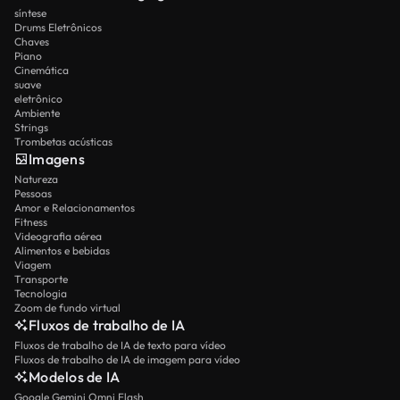
síntese
Drums Eletrônicos
Chaves
Piano
Cinemática
suave
eletrônico
Ambiente
Strings
Trombetas acústicas
Imagens
Natureza
Pessoas
Amor e Relacionamentos
Fitness
Videografia aérea
Alimentos e bebidas
Viagem
Transporte
Tecnologia
Zoom de fundo virtual
Fluxos de trabalho de IA
Fluxos de trabalho de IA de texto para vídeo
Fluxos de trabalho de IA de imagem para vídeo
Modelos de IA
Google Gemini Omni Flash