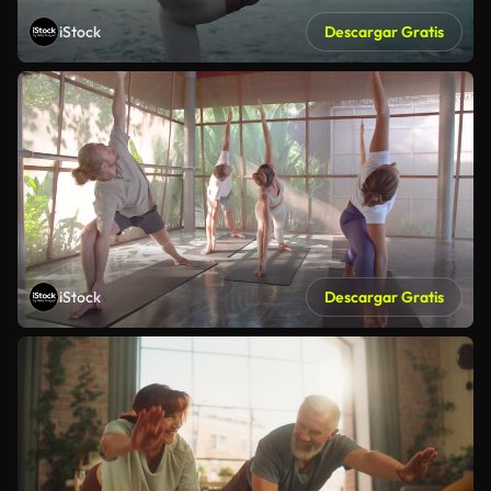
iStock
Descargar Gratis
iStock
Descargar Gratis