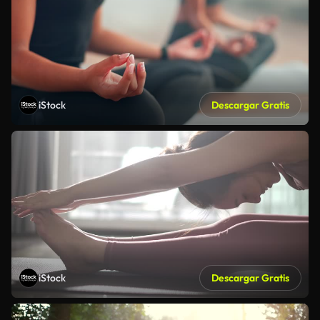
iStock
Descargar Gratis
iStock
Descargar Gratis