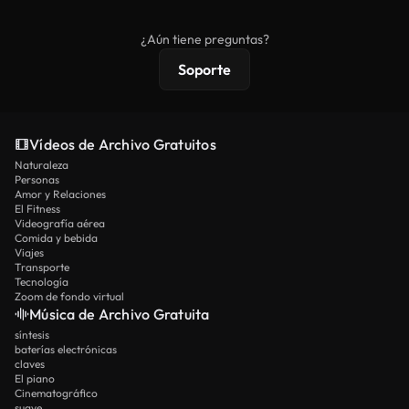
comerciales estándar; el contenido premium
ofrece metraje exclusivo, resolución 4K y
¿Aún tiene preguntas?
protecciones de licencia extendidas.
Soporte
Vídeos de Archivo Gratuitos
Naturaleza
Personas
Amor y Relaciones
El Fitness
Videografía aérea
Comida y bebida
Viajes
Transporte
Tecnología
Zoom de fondo virtual
Música de Archivo Gratuita
síntesis
baterías electrónicas
claves
El piano
Cinematográfico
suave