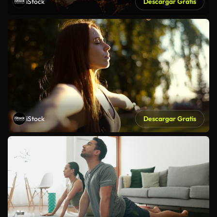
iStock
Descargar Gratis
iStock
Descargar Gratis