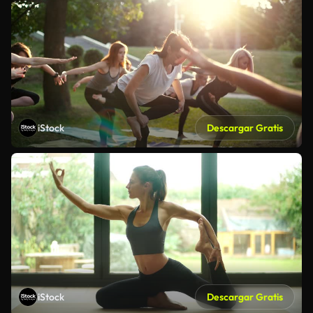
iStock
Descargar Gratis
iStock
Descargar Gratis