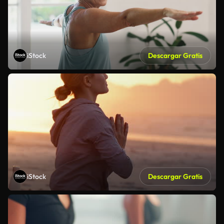
iStock
Descargar Gratis
iStock
Descargar Gratis