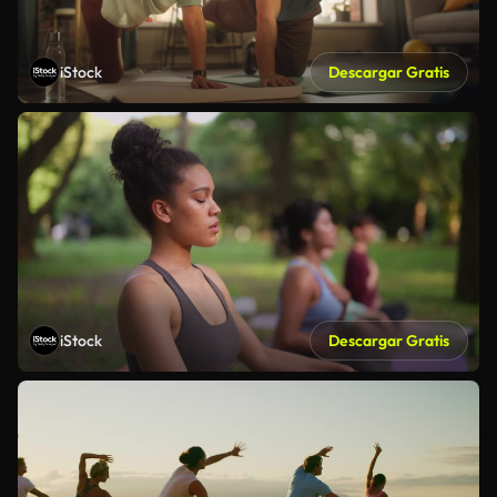
iStock
Descargar Gratis
iStock
Descargar Gratis