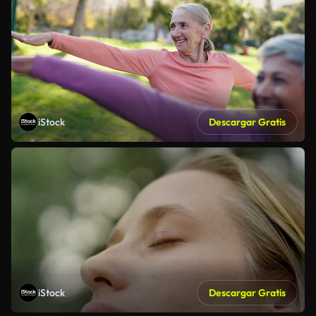
iStock
Descargar Gratis
iStock
Descargar Gratis