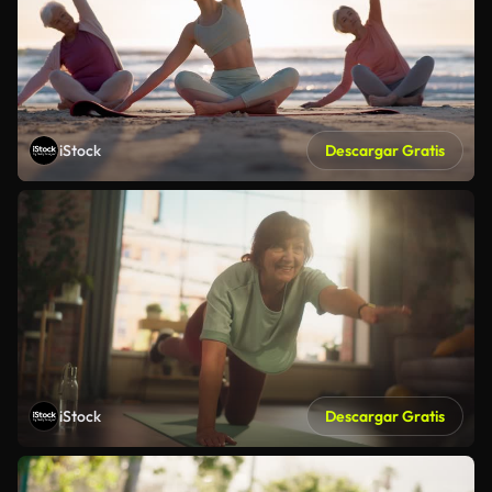
iStock
Descargar Gratis
iStock
Descargar Gratis