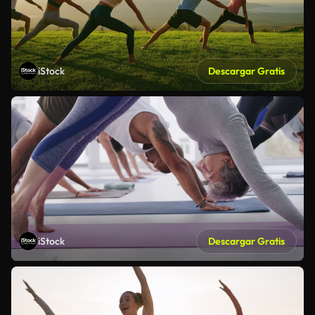
iStock
Descargar Gratis
iStock
Descargar Gratis