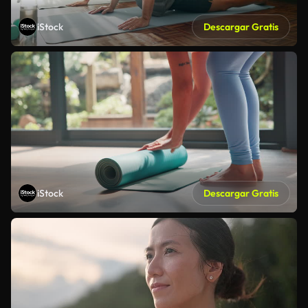
iStock
Descargar Gratis
iStock
Descargar Gratis