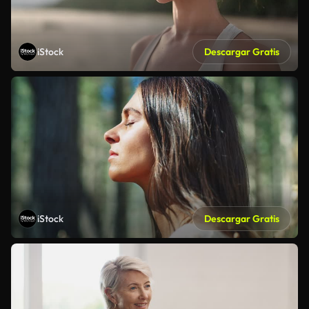
iStock
Descargar Gratis
iStock
Descargar Gratis