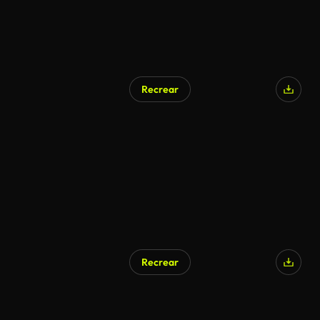
Recrear
Recrear