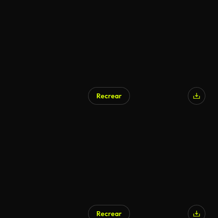
Recrear
Recrear