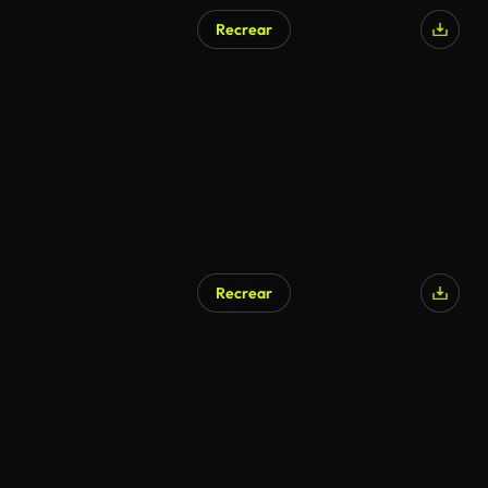
Recrear
Recrear