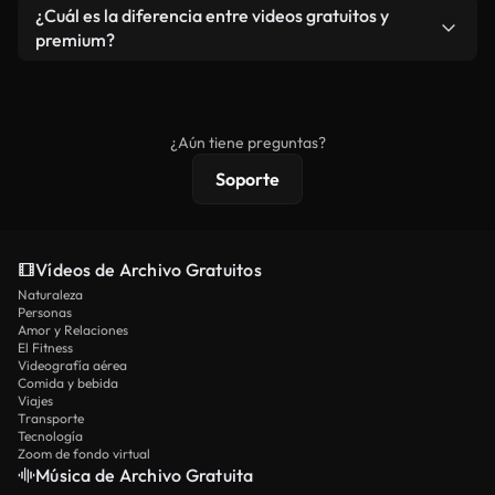
cada descarga.
Sí. Eres libre de recortar o mezclar nuestros
¿Cuál es la diferencia entre videos gratuitos y
vídeos. Solo asegúrese de que el producto final no
premium?
se redistribuya como metraje de stock básico.
Los vídeos royalty-free incluyen derechos
comerciales estándar; el contenido premium
ofrece metraje exclusivo, resolución 4K y
¿Aún tiene preguntas?
protecciones de licencia extendidas.
Soporte
Vídeos de Archivo Gratuitos
Naturaleza
Personas
Amor y Relaciones
El Fitness
Videografía aérea
Comida y bebida
Viajes
Transporte
Tecnología
Zoom de fondo virtual
Música de Archivo Gratuita