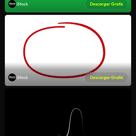
iStock
Descargar Gratis
iStock
Descargar Gratis