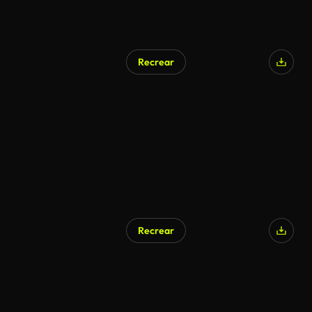
Recrear
Recrear