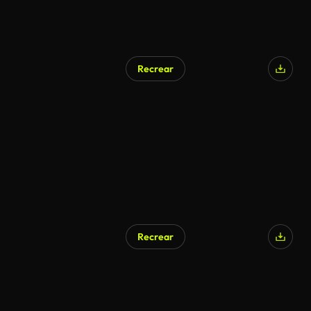
Recrear
Recrear