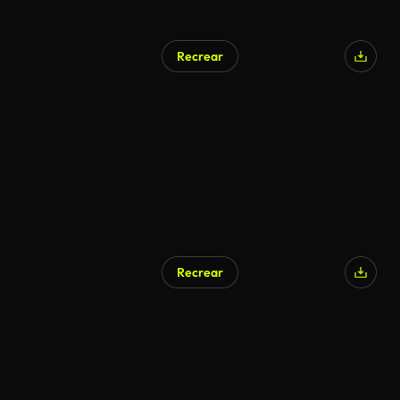
Recrear
Recrear