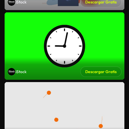
iStock
Descargar Gratis
iStock
Descargar Gratis