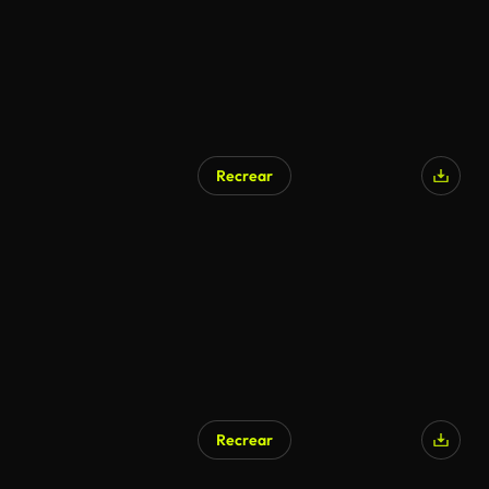
Recrear
Recrear