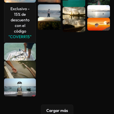
Exclusivo -
15% de
descuento
con el
código
"COVERR15"
Cargar más