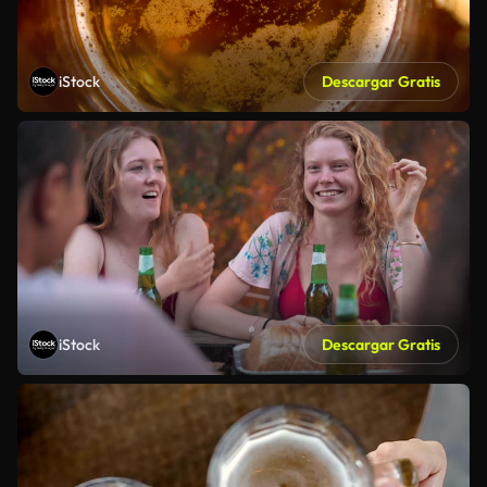
iStock
Descargar Gratis
iStock
Descargar Gratis