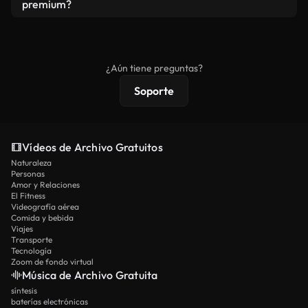
vídeos. Solo asegúrese de que el producto final no
premium?
se redistribuya como metraje de stock básico.
Los vídeos royalty-free incluyen derechos
comerciales estándar; el contenido premium
ofrece metraje exclusivo, resolución 4K y
¿Aún tiene preguntas?
protecciones de licencia extendidas.
Soporte
Vídeos de Archivo Gratuitos
Naturaleza
Personas
Amor y Relaciones
El Fitness
Videografía aérea
Comida y bebida
Viajes
Transporte
Tecnología
Zoom de fondo virtual
Música de Archivo Gratuita
síntesis
baterías electrónicas