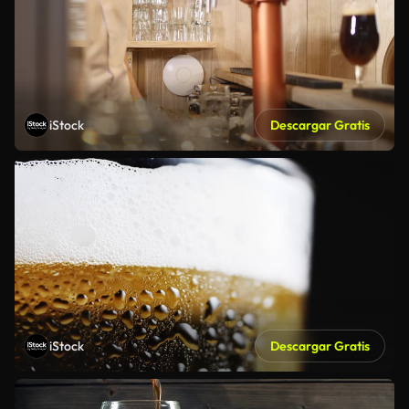
iStock
Descargar Gratis
iStock
Descargar Gratis