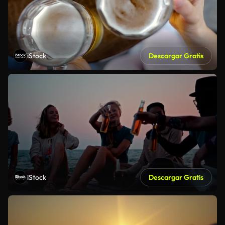
iStock
Descargar Gratis
iStock
Descargar Gratis