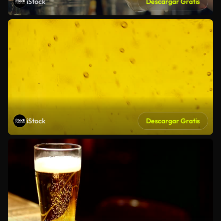
iStock
Descargar Gratis
iStock
Descargar Gratis