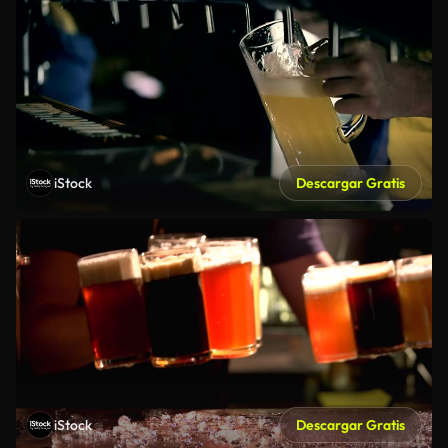
iStock
Descargar Gratis
iStock
Descargar Gratis