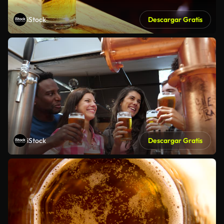
iStock
Descargar Gratis
iStock
Descargar Gratis