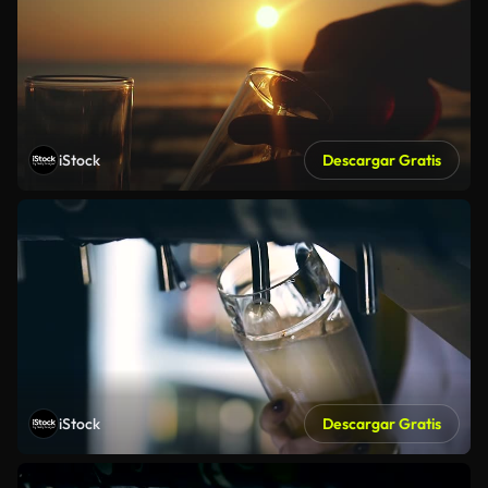
iStock
Descargar Gratis
iStock
Descargar Gratis