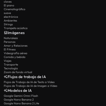
claves
El piano
Cinematográfico
suave
electrónica
Ambientes
Strings
Trompeta acústica
Imágenes
Naturaleza
Personas
Amor y Relaciones
El Fitness
Videografía aérea
Comida y bebida
Viajes
Transporte
Tecnología
Zoom de fondo virtual
Flujos de trabajo de IA
Flujos de Trabajo de IA de Texto a Vídeo
Flujos de Trabajo de IA de Imagen a Vídeo
Modelos de IA
Google Gemini Omni Flash
Google Nano Banana 2
Google Nano Banana 2 Lite