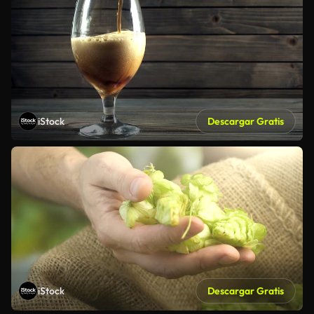
iStock
Descargar Gratis
iStock
Descargar Gratis