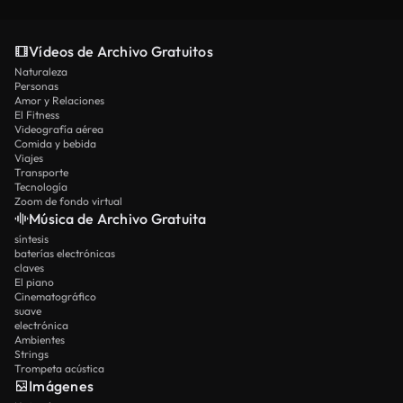
aumentados para el trabajo de la agencia, y los
Simplemente describa su visión en lenguaje
Las escenas con una complejidad extrema o
miembros de Ultimate disfrutan del
natural y deje que la IA maneje el trabajo técnico.
requisitos físicos muy específicos pueden
procesamiento prioritario y de la capacidad
Vídeos de Archivo Gratuitos
ocasionalmente requerir intentos de generación
máxima.
Naturaleza
múltiple. Esto representa el estado actual de la
Personas
tecnología de vídeo de IA. La gran mayoría de las
Amor y Relaciones
El Fitness
escenas funcionan hermosamente en la primera
Videografía aérea
tentativa con resultados profesionales
Comida y bebida
Viajes
inmediatos.
Transporte
Tecnología
Zoom de fondo virtual
Música de Archivo Gratuita
síntesis
baterías electrónicas
claves
El piano
Cinematográfico
suave
electrónica
Ambientes
Strings
Trompeta acústica
Imágenes