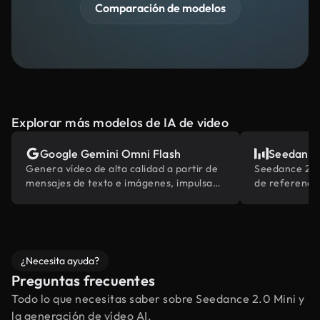
Comparación de modelos
Explorar más modelos de IA de video
Google Gemini Omni Flash
Seedance
Genera vídeo de alta calidad a partir de
Seedance 2.0
mensajes de texto e imágenes, impulsado
de referencia
por el conocimiento del mundo de
multimodales
Gemini.
industria
¿Necesita ayuda?
Preguntas frecuentes
Todo lo que necesitas saber sobre Seedance 2.0 Mini y
la generación de vídeo AI.