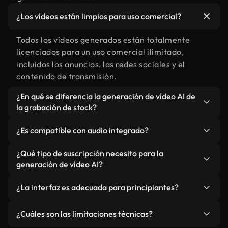
¿Los vídeos están limpios para uso comercial?
Todos los vídeos generados están totalmente
licenciados para un uso comercial ilimitado,
incluidos los anuncios, las redes sociales y el
contenido de transmisión.
¿En qué se diferencia la generación de vídeo AI de
la grabación de stock?
La IA crea escenas personalizadas adaptadas a su
¿Es compatible con audio integrado?
visión creativa exacta, a diferencia de la búsqueda
a través de bibliotecas de stock preexistentes.
Sí, Seedance 2.0 Mini puede generar audio
¿Qué tipo de suscripción necesito para la
ofrece flexibilidad creativa ilimitada y contenido
sincronizado que coincide naturalmente con el
generación de vídeo AI?
único, nunca antes visto, sin restricciones de
movimiento y la atmósfera de su escena.
La generación de vídeo de IA está disponible en los
licencia.
¿La interfaz es adecuada para principiantes?
planes Plus, Pro y Ultimate.Los miembros de Plus
obtienen límites estándar para los creadores
Absolutamente. Nuestra interfaz intuitiva no
¿Cuáles son las limitaciones técnicas?
individuales, los miembros de Pro reciben créditos
requiere experiencia técnica o edición de video.