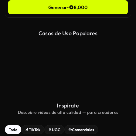
Generar
•
8,000
Casos de Uso Populares
Image to Ad
Video to Ad
Inspírate
Descubre videos de alta calidad — para creadores
Todo
TikTok
UGC
Comerciales