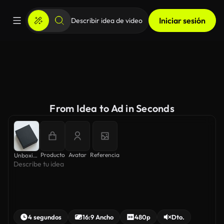
Iniciar sesión
From Idea to Ad in Seconds
Producto
Avatar
Referencia
Unboxing ASMR
4 segundos
16:9 Ancho
480p
Dto.