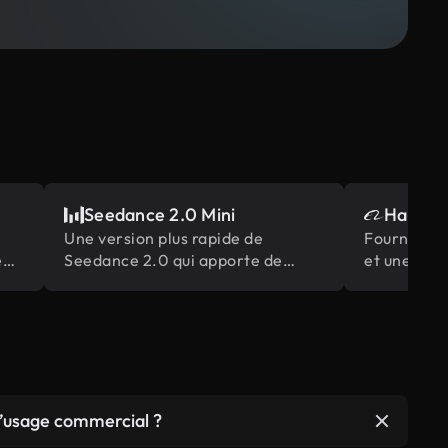
Seedance 2.0 Mini
Happy H
Une version plus rapide de
Fournit un
é
Seedance 2.0 qui apporte de
et une syn
grandes performances et une
visuelle pl
vitesse de génération élevée à un
scènes mult
coût moindre.
sur le modè
 l’usage commercial ?