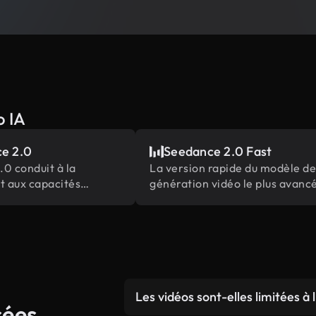
o IA
e 2.0
Seedance 2.0 Fast
0 conduit à la
La version rapide du modèle de
t aux capacités
génération vidéo le plus avanc
e contenu
de ByteDance
s les plus complètes
Les vidéos sont-elles limitées à
sées