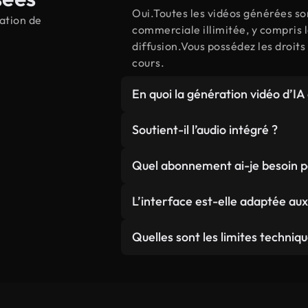
Oui.Toutes les vidéos générées so
ration de
commerciale illimitée, y compris l
diffusion.Vous possédez les droit
cours.
En quoi la génération vidéo d’IA
L'IA crée des scènes personnalisé
Soutient-il l’audio intégré ?
exacte, contrairement à la recher
préexistantes.
Oui, Kling 3.0 peut générer un so
Quel abonnement ai-je besoin po
mouvement et à l'atmosphère de 
La génération de vidéo AI est dispo
L’interface est-elle adaptée au
membres reçoivent des limites sta
Pro reçoivent des crédits accrues
Notre interface intuitive ne néce
Quelles sont les limites techniqu
bénéficient du traitement priorit
l'édition vidéo.Décrivez simplemen
gérer le travail technique.
Optimisé pour une sortie 1080p de
la cohérence du mouvement et des