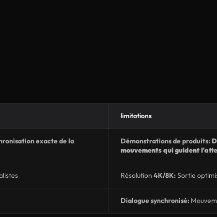
limitations
hronisation exacte de la
Démonstrations de produits:
D
mouvements qui guident l'atte
alistes
Résolution
4K/8K:
Sortie optim
Dialogue synchronisé:
Mouvemen