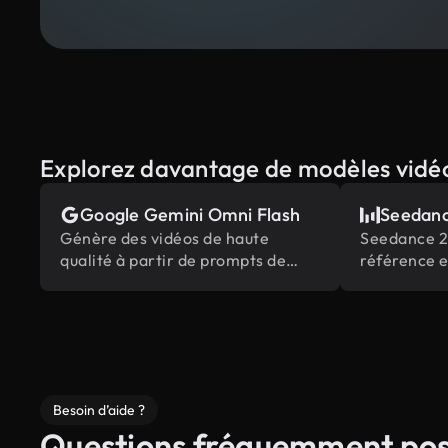
Explorez davantage de modèles vidé
Google Gemini Omni Flash
Seedanc
Génère des vidéos de haute
Seedance 2.
qualité à partir de prompts de
référence e
texte et d'images, alimentées par
d’édition d
la connaissance du monde
multimodale
intégrée de Gemini.
du secteur
Besoin d’aide ?
Questions fréquemment po